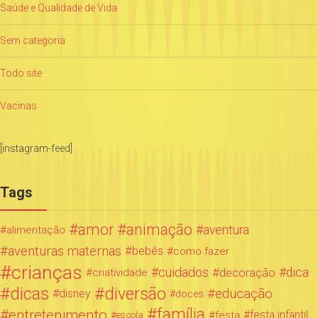
Saúde e Qualidade de Vida
Sem categoria
Todo site
Vacinas
[instagram-feed]
Tags
amor
animação
aventura
alimentação
aventuras maternas
bebês
como fazer
crianças
cuidados
decoração
dica
criatividade
dicas
diversão
educação
disney
doces
família
entretenimento
festa infantil
festa
escola