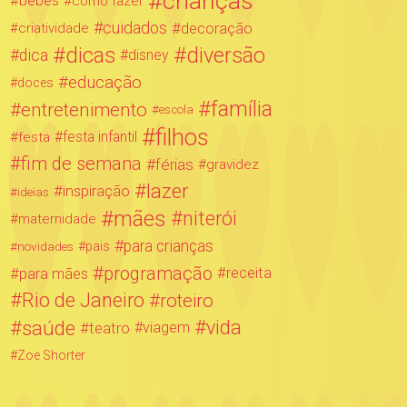
crianças
bebês
como fazer
cuidados
decoração
criatividade
dicas
diversão
dica
disney
educação
doces
família
entretenimento
escola
filhos
festa infantil
festa
fim de semana
férias
gravidez
lazer
inspiração
ideias
mães
niterói
maternidade
para crianças
novidades
pais
programação
para mães
receita
Rio de Janeiro
roteiro
saúde
vida
teatro
viagem
Zoe Shorter