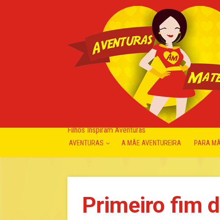
Filhos Inspiram Aventuras
AVENTURAS
A MÃE AVENTUREIRA
PARA M
Primeiro fim 