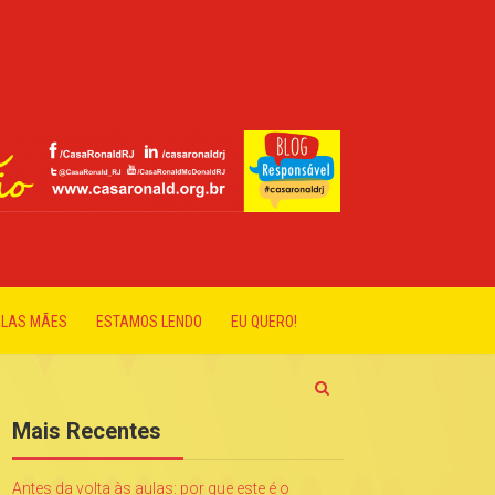
ELAS MÃES
ESTAMOS LENDO
EU QUERO!
Mais Recentes
Antes da volta às aulas: por que este é o