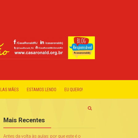
ELAS MÃES
ESTAMOS LENDO
EU QUERO!
Mais Recentes
Antes da volta às aulas: por que este é o