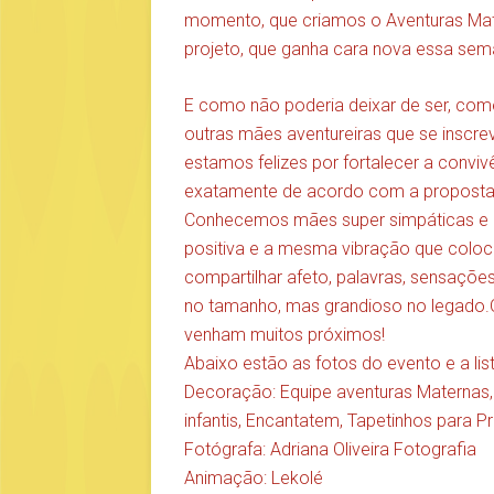
momento, que criamos o Aventuras Mat
projeto, que ganha cara nova essa sema
E como não poderia deixar de ser, com
outras mães aventureiras que se inscr
estamos felizes por fortalecer a convivê
exatamente de acordo com a proposta
Conhecemos mães super simpáticas e a
positiva e a mesma vibração que colo
compartilhar afeto, palavras, sensaçõe
no tamanho, mas grandioso no legado.O
venham muitos próximos!
Abaixo estão as fotos do evento e a lis
Decoração: Equipe aventuras Maternas
infantis
,
Encantatem
,
Tapetinhos para P
Fotógrafa:
Adriana Oliveira Fotografia
Animação:
Lekolé