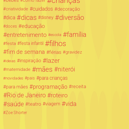
crianças
bebês
como fazer
cuidados
decoração
criatividade
dicas
diversão
dica
disney
educação
doces
família
entretenimento
escola
filhos
festa infantil
festa
fim de semana
férias
gravidez
lazer
inspiração
ideias
mães
niterói
maternidade
para crianças
novidades
pais
programação
para mães
receita
Rio de Janeiro
roteiro
saúde
vida
teatro
viagem
Zoe Shorter