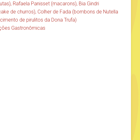
utas),
Rafaela Panisset
(macarons),
Bia Gindri
cake de churros),
Colher de Fada
(bombons de Nutella
cimento de pirulitos da Dona Trufa)
ções Gastronômicas