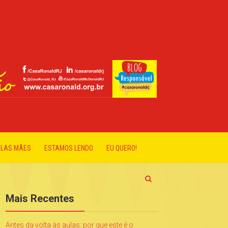
ELAS MÃES
ESTAMOS LENDO
EU QUERO!
Mais Recentes
Antes da volta às aulas: por que este é o