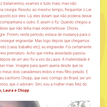
z tratamentos, exames e tudo mais, mas não
a cirurgia. Resolvi, ao mesmo tempo, frequentar o Lar
proposto por eles. Lá, eles diziam que não poderia deixar
companharia o outro. E assim o fiz. Quando chegou a
 disse que não tinha mais endometriose. Chorei,
lagre. Porem, neste período, estava de mudança para o
conseguir engravidar. Mas logo depois que chegamos
ido (casa, trabalho etc), eu engravidei. Foi certamente
o veio prematuro. Acho que minha ansiedade passou
 depois de um ano foi a vez da Laura. A maternidade é
ser mae. Imagine para quem queria desde que se
o meus dois canadenses lindos e meu filho peludo. E
meu cachorro Chopp, que veio comigo do Brasil, ser um
nos, que o adoram. Sim, sou a mulher mais feliz do
o, Laura e Chopp