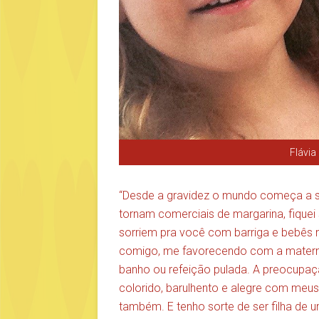
Flávia
“Desde a gravidez o mundo começa a s
tornam comerciais de margarina, fiquei 
sorriem pra você com barriga e bebês 
comigo, me favorecendo com a maternid
banho ou refeição pulada. A preocupaç
colorido, barulhento e alegre com meus
também. E tenho sorte de ser filha de 