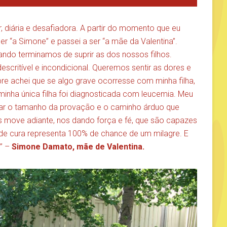
, diária e desafiadora. A partir do momento que eu
er “a Simone” e passei a ser “a mãe da Valentina”.
o terminamos de suprir as dos nossos filhos.
scritível e incondicional. Queremos sentir as dores e
re achei que se algo grave ocorresse com minha filha,
inha única filha foi diagnosticada com leucemia. Meu
ntar o tamanho da provação e o caminho árduo que
s move adiante, nos dando força e fé, que são capazes
 de cura representa 100% de chance de um milagre. E
s” –
Simone Damato, mãe de Valentina.