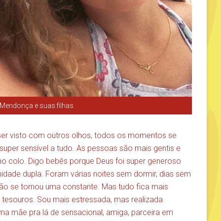
 Mendonça e suas filhas
er visto com outros olhos, todos os momentos se
super sensível a tudo. As pessoas são mais gentis e
no colo. Digo bebês porque Deus foi super generoso
ade dupla. Foram várias noites sem dormir, dias sem
ão se tornou uma constante. Mas tudo fica mais
 tesouros. Sou mais estressada, mas realizada
uma mãe pra lá de sensacional, amiga, parceira em