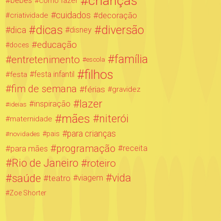
crianças
bebês
como fazer
cuidados
decoração
criatividade
dicas
diversão
dica
disney
educação
doces
família
entretenimento
escola
filhos
festa infantil
festa
fim de semana
férias
gravidez
lazer
inspiração
ideias
mães
niterói
maternidade
para crianças
novidades
pais
programação
para mães
receita
Rio de Janeiro
roteiro
saúde
vida
teatro
viagem
Zoe Shorter