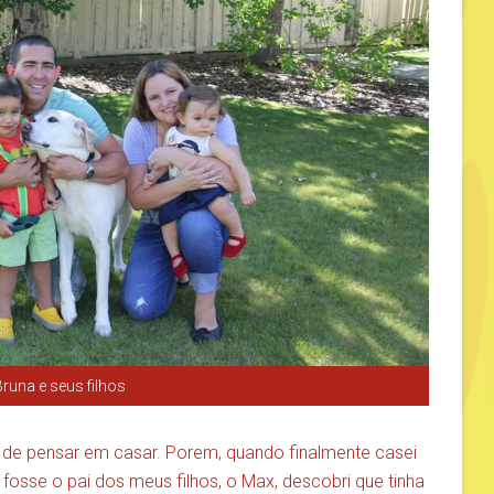
Bruna e seus filhos
de pensar em casar. Porem, quando finalmente casei
fosse o pai dos meus filhos, o Max, descobri que tinha