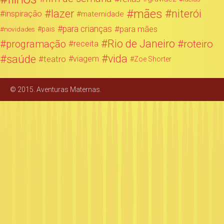
mães
lazer
niterói
inspiração
maternidade
para crianças
para mães
novidades
pais
Rio de Janeiro
programação
roteiro
receita
saúde
vida
teatro
viagem
Zoe Shorter
© 2015. Aventuras Maternas.