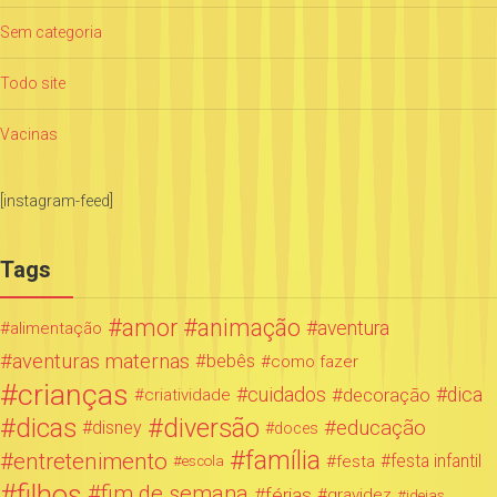
Sem categoria
Todo site
Vacinas
[instagram-feed]
Tags
amor
animação
aventura
alimentação
aventuras maternas
bebês
como fazer
crianças
cuidados
decoração
dica
criatividade
dicas
diversão
educação
disney
doces
família
entretenimento
festa infantil
festa
escola
filhos
fim de semana
férias
gravidez
ideias