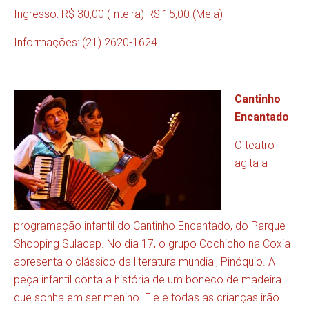
Ingresso: R$ 30,00 (Inteira) R$ 15,00 (Meia)
Informações: (21) 2620-1624
Cantinho
Encantado
O teatro
agita a
programação infantil do Cantinho Encantado, do Parque
Shopping Sulacap. No dia 17, o grupo Cochicho na Coxia
apresenta o clássico da literatura mundial, Pinóquio. A
peça infantil conta a história de um boneco de madeira
que sonha em ser menino. Ele e todas as crianças irão