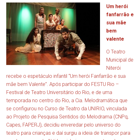
Um herói
fanfarrão e
sua mãe
bem
valente
O Teatro
Municipal de
Niterói
recebe o espetáculo infantil “Um herói Fanfarrão e sua
mãe bem Valente”. Após participar do FESTU Rio –
Festival de Teatro Universitário do Rio, e de uma
temporada no centro do Rio, a Cia. Melodramática que
se configurou no Curso de Teatro da UNIRIO, vinculada
ao Projeto de Pesquisa Sentidos do Melodrama (CNPq,
Capes, FAPERJ), decidiu enveredar pelo universo do
teatro para crianças e daí surgiu a ideia de transpor para