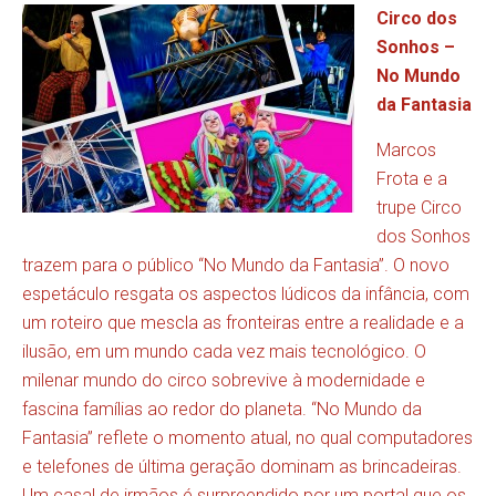
Circo dos
Sonhos –
No Mundo
da Fantasia
Marcos
Frota e a
trupe Circo
dos Sonhos
trazem para o público “No Mundo da Fantasia”. O novo
espetáculo resgata os aspectos lúdicos da infância, com
um roteiro que mescla as fronteiras entre a realidade e a
ilusão, em um mundo cada vez mais tecnológico. O
milenar mundo do circo sobrevive à modernidade e
fascina famílias ao redor do planeta. “No Mundo da
Fantasia” reflete o momento atual, no qual computadores
e telefones de última geração dominam as brincadeiras.
Um casal de irmãos é surpreendido por um portal que os