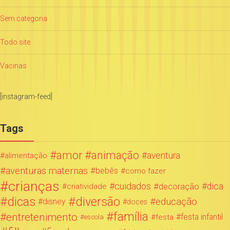
Sem categoria
Todo site
Vacinas
[instagram-feed]
Tags
amor
animação
aventura
alimentação
aventuras maternas
bebês
como fazer
crianças
cuidados
decoração
dica
criatividade
dicas
diversão
educação
disney
doces
família
entretenimento
festa infantil
festa
escola