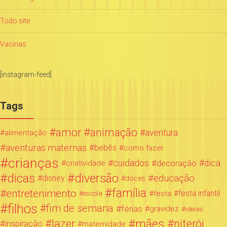
Todo site
Vacinas
[instagram-feed]
Tags
amor
animação
aventura
alimentação
aventuras maternas
bebês
como fazer
crianças
cuidados
decoração
dica
criatividade
dicas
diversão
educação
disney
doces
família
entretenimento
festa infantil
festa
escola
filhos
fim de semana
férias
gravidez
ideias
mães
lazer
niterói
inspiração
maternidade