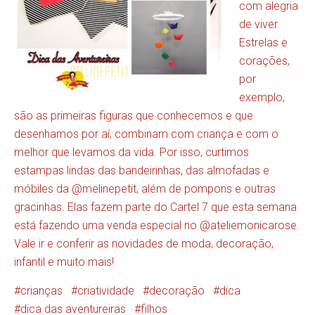
com alegria
de viver.
Estrelas e
corações,
por
exemplo,
são as primeiras figuras que conhecemos e que
desenhamos por aí, combinam com criança e com o
melhor que levamos da vida. Por isso, curtimos
estampas lindas das bandeirinhas, das almofadas e
móbiles da @melinepetit, além de pompons e outras
gracinhas. Elas fazem parte do Cartel 7 que esta semana
está fazendo uma venda especial no @ateliemonicarose.
Vale ir e conferir as novidades de moda, decoração,
infantil e muito mais!
crianças
criatividade
decoração
dica
dica das aventureiras
filhos