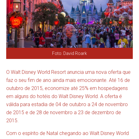
Foto: David Roark
O Walt Disney World Resort anuncia uma nova oferta que
faz o seu fim de ano ainda mais emocionante. Até 16 de
outubro de 2015, economize até 25% em hospedagens
em alguns do hotéis do Walt Disney World. A oferta é
válida para estadia de 04 de outubro a 24 de novembro
de 2015 e de 28 de novembro a 23 de dezembro de
2015.
Com o espírito de Natal chegando ao Walt Disney World