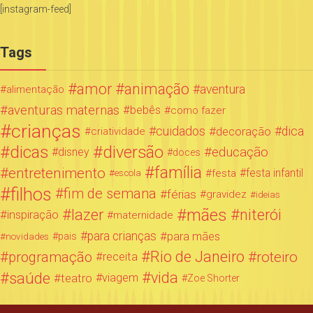
[instagram-feed]
Tags
amor
animação
aventura
alimentação
aventuras maternas
bebês
como fazer
crianças
cuidados
decoração
dica
criatividade
dicas
diversão
educação
disney
doces
família
entretenimento
festa infantil
festa
escola
filhos
fim de semana
férias
gravidez
ideias
mães
lazer
niterói
inspiração
maternidade
para crianças
para mães
novidades
pais
Rio de Janeiro
programação
roteiro
receita
saúde
vida
teatro
viagem
Zoe Shorter