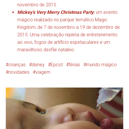
novembro de 2015.
Mickey’s Very Merry Christmas Party
:
um evento
mágico realizado no parque temático Magic
Kingdom, de 7 de novembro a 19 de dezembro de
2015. Uma celebração repleta de entretenimento
ao vivo, fogos de artifício espetaculares e um
maravilhoso desfile natalino.
crianças
disney
Epcot
férias
mundo mágico
novidades
viagem