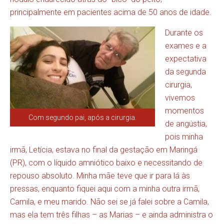
principalmente em pacientes acima de 50 anos de idade.
Durante os
exames e a
expectativa
da segunda
cirurgia,
vivemos
momentos
Com segundo pai, após a cirurgia.
de angústia,
pois minha
irmã, Letícia, estava no final da gestação em Maringá
(PR), com o líquido amniótico baixo e necessitando de
repouso absoluto. Minha mãe teve que ir para lá às
pressas, enquanto fiquei aqui com a minha outra irmã,
Camila, e meu marido. Não sei se já falei sobre a Camila,
mas ela tem três filhas – as Marias – e ainda administra o