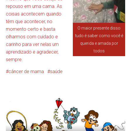
repouso em uma cama. As
coisas acontecem quando
têm que acontecer, no
O maior presente disso
momento certo e basta
tudo é saber como você é
olharmos com cuidado e
querida e amada por
carinho para ver nelas um
todos
aprendizado e agradecer,
sempre.
câncer de mama
saúde