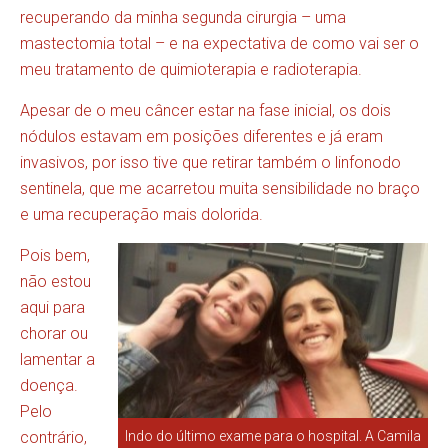
recuperando da minha segunda cirurgia – uma
mastectomia total – e na expectativa de como vai ser o
meu tratamento de quimioterapia e radioterapia.
Apesar de o meu câncer estar na fase inicial, os dois
nódulos estavam em posições diferentes e já eram
invasivos, por isso tive que retirar também o linfonodo
sentinela, que me acarretou muita sensibilidade no braço
e uma recuperação mais dolorida.
Pois bem,
não estou
aqui para
chorar ou
lamentar a
doença.
Pelo
Indo do último exame para o hospital. A Camila
contrário,