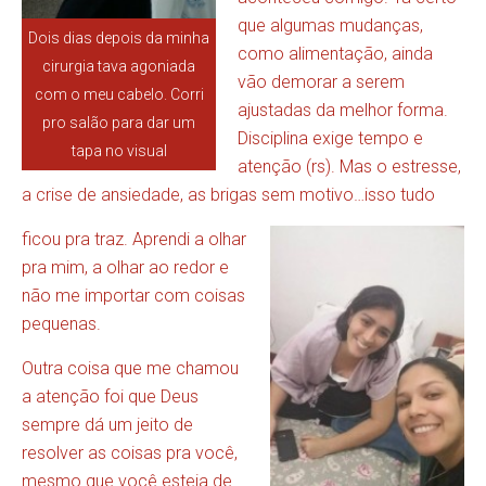
que algumas mudanças,
Dois dias depois da minha
como alimentação, ainda
cirurgia tava agoniada
vão demorar a serem
com o meu cabelo. Corri
ajustadas da melhor forma.
pro salão para dar um
Disciplina exige tempo e
tapa no visual
atenção (rs). Mas o estresse,
a crise de ansiedade, as brigas sem motivo…isso tudo
ficou pra traz. Aprendi a olhar
pra mim, a olhar ao redor e
não me importar com coisas
pequenas.
Outra coisa que me chamou
a atenção foi que Deus
sempre dá um jeito de
resolver as coisas pra você,
mesmo que você esteja de