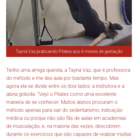
Tayná Vaz praticando Pilates aos 6 meses de gestação
Tenho uma amiga querida, a Tayná Vaz, que é professora
do método e me deu aula por bastante tempo. Mas
agora ela se divide entre os dois lados: a instrutora e a
aluna grávida. “Vejo o Pilates como uma excelente
maneira de se conhecer. Muitos alunos procuram o
método apenas para sair do sedentarismo, indicação
médica ou porque não são fãs de aulas em academias
de musculação, e, na maioria das vezes, descobrem
durante os exercícios que são capazes de realizar muitas