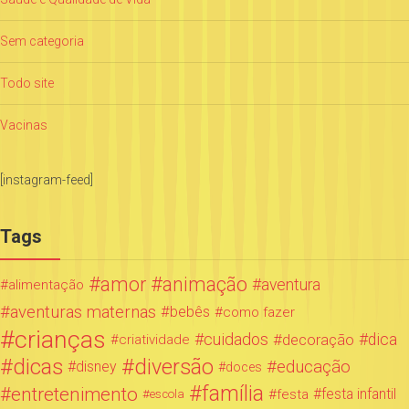
Sem categoria
Todo site
Vacinas
[instagram-feed]
Tags
amor
animação
aventura
alimentação
aventuras maternas
bebês
como fazer
crianças
cuidados
decoração
dica
criatividade
dicas
diversão
educação
disney
doces
família
entretenimento
festa infantil
festa
escola