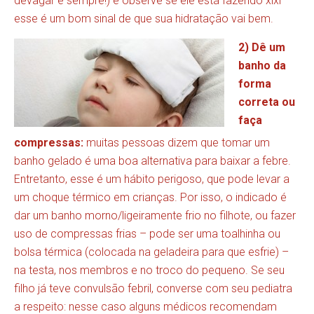
devagar e sempre!) e observe se ele está fazendo xixi –
esse é um bom sinal de que sua hidratação vai bem.
2) Dê um
banho da
forma
correta ou
faça
compressas:
muitas pessoas dizem que tomar um
banho gelado é uma boa alternativa para baixar a febre.
Entretanto, esse é um hábito perigoso, que pode levar a
um choque térmico em crianças. Por isso, o indicado é
dar um banho morno/ligeiramente frio no filhote, ou fazer
uso de compressas frias – pode ser uma toalhinha ou
bolsa térmica (colocada na geladeira para que esfrie) –
na testa, nos membros e no troco do pequeno. Se seu
filho já teve convulsão febril, converse com seu pediatra
a respeito: nesse caso alguns médicos recomendam