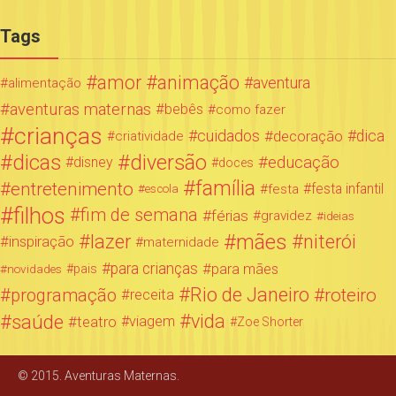
Tags
amor
animação
aventura
alimentação
aventuras maternas
bebês
como fazer
crianças
cuidados
decoração
dica
criatividade
dicas
diversão
educação
disney
doces
família
entretenimento
festa infantil
festa
escola
filhos
fim de semana
férias
gravidez
ideias
mães
lazer
niterói
inspiração
maternidade
para crianças
para mães
novidades
pais
Rio de Janeiro
programação
roteiro
receita
saúde
vida
teatro
viagem
Zoe Shorter
© 2015. Aventuras Maternas.