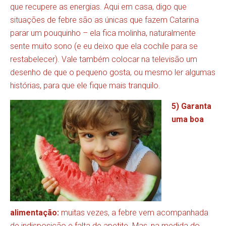
que recupere as energias. Aqui em casa, digo que
situações de febre são as únicas que fazem Catarina
parar um pouquinho – ela fica molinha, naturalmente
sente muito sono (e eu deixo que ela cochile para se
restabelecer). Vale também colocar na televisão um
desenho de que o pequeno gosta, ou mesmo ler algumas
histórias, para que ele fique mais tranquilo.
5) Garanta
uma boa
alimentação:
muitas vezes, a febre vem acompanhada
de indisposição e falta de apetite. Mas, na medida do