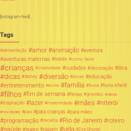
[instagram-feed]
Tags
amor
animação
aventura
alimentação
aventuras maternas
bebês
como fazer
crianças
cuidados
decoração
dica
criatividade
dicas
diversão
educação
disney
doces
família
entretenimento
festa infantil
festa
escola
filhos
fim de semana
férias
gravidez
ideias
mães
lazer
niterói
inspiração
maternidade
para crianças
para mães
novidades
pais
Rio de Janeiro
programação
roteiro
receita
saúde
vida
teatro
viagem
Zoe Shorter