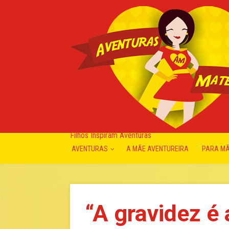
Filhos Inspiram Aventuras
AVENTURAS
A MÃE AVENTUREIRA
PARA M
“A gravidez é 