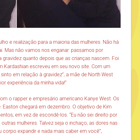
lho e realização para a maioria das mulheres. Não há
ai. Mas não vamos nos enganar: passamos por
a gravidez quanto depois que as crianças nascem. Foi
Kim Kardashian escreveu em seu novo site. Com um
 sinto em relação à gravidez”, a mãe de North West
or experiência da minha vida!”
 com o rapper e empresário americano Kanye West. Os
ê: Easton chegará em dezembro. O objetivo de Kim
entos, em vez de escondê-los. “Eu não sei direito por
utras mulheres. Talvez seja o inchaço, as dores nas
u corpo expandir e nada mais caber em você”,