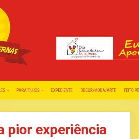
ÃES
PARA FILHOS
EXPEDIENTE
DECOR/MODA/ARTE
FEITO P
a pior experiência