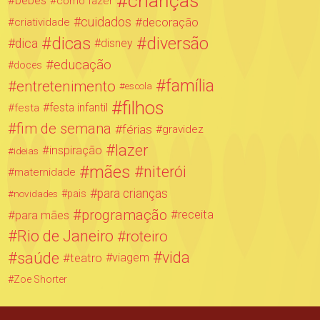
crianças
bebês
como fazer
cuidados
decoração
criatividade
dicas
diversão
dica
disney
educação
doces
família
entretenimento
escola
filhos
festa infantil
festa
fim de semana
férias
gravidez
lazer
inspiração
ideias
mães
niterói
maternidade
para crianças
novidades
pais
programação
para mães
receita
Rio de Janeiro
roteiro
saúde
vida
teatro
viagem
Zoe Shorter