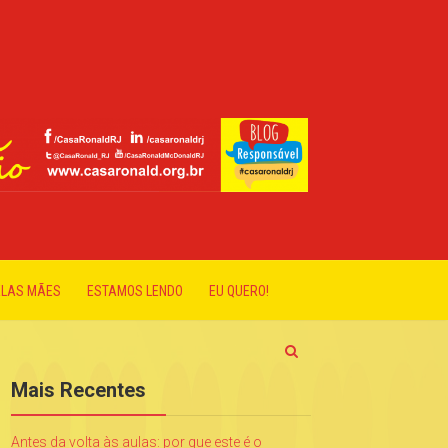
ELAS MÃES
ESTAMOS LENDO
EU QUERO!
Mais Recentes
Antes da volta às aulas: por que este é o