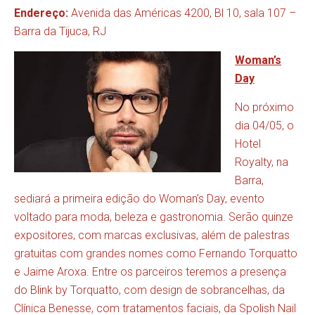
Endereço:
Avenida das Américas 4200, Bl 10, sala 107 –
Barra da Tijuca, RJ
Woman’s
Day
No próximo
dia 04/05, o
Hotel
Royalty, na
Barra,
sediará a primeira edição do Woman’s Day, evento
voltado para moda, beleza e gastronomia. Serão quinze
expositores, com marcas exclusivas, além de palestras
gratuitas com grandes nomes como Fernando Torquatto
e Jaime Aroxa. Entre os parceiros teremos a presença
do Blink by Torquatto, com design de sobrancelhas, da
Clínica Benesse, com tratamentos faciais, da Spolish Nail