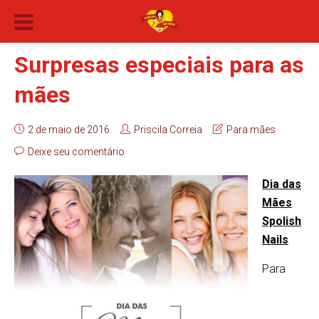
Surpresas especiais para as
mães
2 de maio de 2016
Priscila Correia
Para mães
Deixe seu comentário
Dia das
Mães
Spolish
Nails
Para