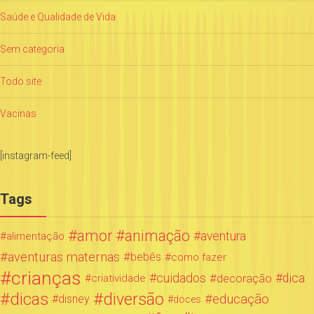
Saúde e Qualidade de Vida
Sem categoria
Todo site
Vacinas
[instagram-feed]
Tags
amor
animação
aventura
alimentação
aventuras maternas
bebês
como fazer
crianças
cuidados
decoração
dica
criatividade
dicas
diversão
educação
disney
doces