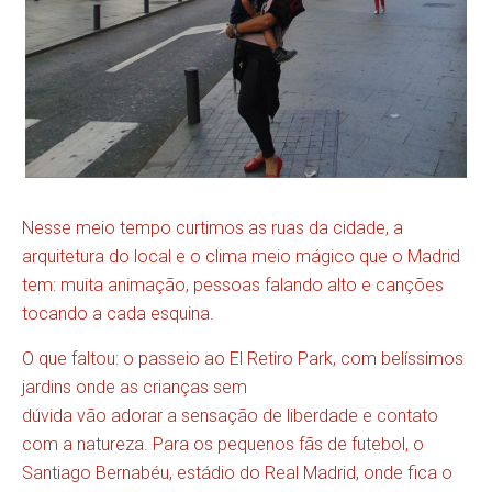
Nesse meio tempo curtimos as ruas da cidade, a
arquitetura do local e o clima meio mágico que o Madrid
tem: muita animação, pessoas falando alto e canções
tocando a cada esquina.
O que faltou: o passeio ao El Retiro Park, com belíssimos
jardins onde as crianças sem
dúvida vão adorar a sensação de liberdade e contato
com a natureza. Para os pequenos fãs de futebol, o
Santiago Bernabéu, estádio do Real Madrid, onde fica o