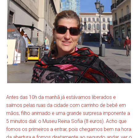
Antes das 10h da manhã já estávamos liberados e
saímos pelas ruas da cidade com carrinho de bebê em
mãos, filho animado e uma grande surpresa imponente a
5 minutos dali: o Museu Reina Sofia (8 euros). Acho que
fomos os primeiros a entrar, pois chegamos bem na hora
da abertura e fomos diretamente ao segundo andar, ver o