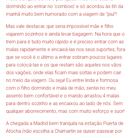
dormindo ao entrar no ‘comboio’ e só acordou às 6h da
manhã muito bem humorado com a viagem de “piuí”!
Mas vale destacar, que seria impossível mãe e filho
viajarem sozinhos e ainda levar bagagem. Na hora que o
trem para é tudo muito rápido e é preciso entrar com as
malas rapidamente e encaixá-las nos seus suportes, fora
que se você é o último a entrar sobram poucos lugares
para colocá-las e os que restam são aqueles nos vãos
dos vagões, onde elas ficam mais soltas e podem cair
no meio da viagem. Ou seja! Eu entrei linda e formosa
com o filho dormindo e mala de mão, sentei no meu
assento bem confortável e o marido arrastou 4 malas
para dentro sozinho e as encaixou ao lado de nós. Sem
qualquer aborrecimento, mas com muito esforço e suor!
A chegada a Madrid bem tranquila na estação Puerta de
Atocha (não escolha a Chamartin se quiser passear por