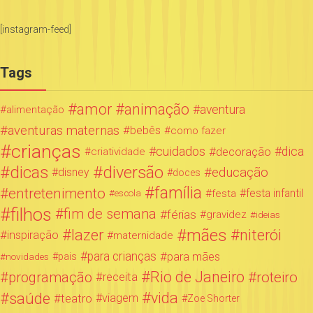
[instagram-feed]
Tags
amor
animação
aventura
alimentação
aventuras maternas
bebês
como fazer
crianças
cuidados
decoração
dica
criatividade
dicas
diversão
educação
disney
doces
família
entretenimento
festa infantil
festa
escola
filhos
fim de semana
férias
gravidez
ideias
mães
lazer
niterói
inspiração
maternidade
para crianças
para mães
novidades
pais
Rio de Janeiro
programação
roteiro
receita
saúde
vida
teatro
viagem
Zoe Shorter