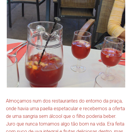
Almoçamos num dos restaurantes do entorno da praça,
onde havia uma paella espetacular e recebemos a oferta
de uma sangria sem álcool que o filho poderia beber.
Juro que nunca tomamos algo tão bom na vida. Era feita
com suco de uva integral e frutas deliciosas dentro, mas