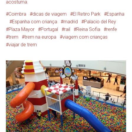
acostuma.
Coimbra
dicas de viagem
El Retiro Park
Espanha
Espanha com criança
madrid
Palacio del Rey
Plaza Mayor
Portugal
rail
Reina Sofia
renfe
trem
trem na europa
viagem com crianças
viajar de trem