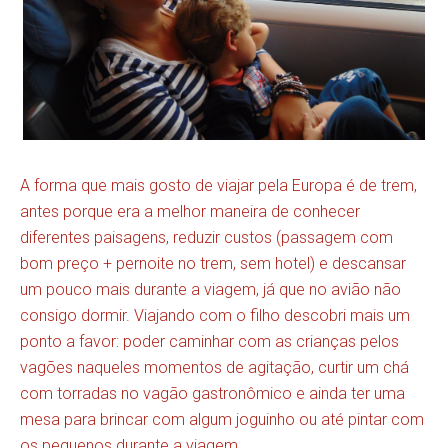
A forma que mais gosto de viajar pela Europa é de trem,
antes porque era a melhor maneira de conhecer
diferentes paisagens, reduzir custos (passagem com
bom preço + pernoite no trem, sem hotel) e descansar
um pouco mais durante a viagem, já que no avião não
consigo dormir. Viajando com o filho descobri mais um
ponto a favor: poder caminhar com as crianças pelos
vagões naqueles momentos de agitação, curtir um chá
com torradas no vagão gastronômico e ainda ter uma
mesa para brincar com algum joguinho ou até pintar com
os pequenos durante a viagem.