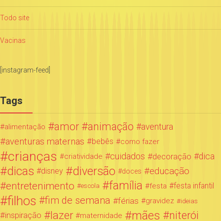
Todo site
Vacinas
[instagram-feed]
Tags
amor
animação
aventura
alimentação
aventuras maternas
bebês
como fazer
crianças
cuidados
decoração
dica
criatividade
dicas
diversão
educação
disney
doces
família
entretenimento
festa infantil
festa
escola
filhos
fim de semana
férias
gravidez
ideias
mães
lazer
niterói
inspiração
maternidade