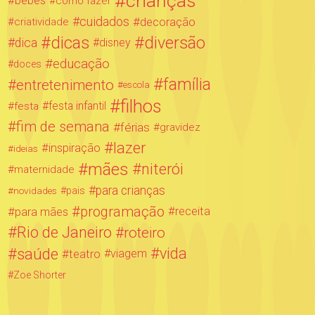
crianças
bebês
como fazer
cuidados
decoração
criatividade
dicas
diversão
dica
disney
educação
doces
família
entretenimento
escola
filhos
festa infantil
festa
fim de semana
férias
gravidez
lazer
inspiração
ideias
mães
niterói
maternidade
para crianças
novidades
pais
programação
para mães
receita
Rio de Janeiro
roteiro
saúde
vida
teatro
viagem
Zoe Shorter