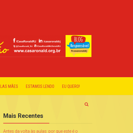
ELAS MÃES
ESTAMOS LENDO
EU QUERO!
Mais Recentes
Antes da volta às aulas: por que este é o