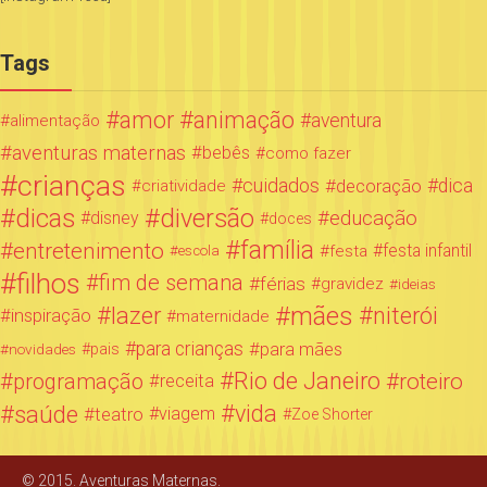
Tags
amor
animação
aventura
alimentação
aventuras maternas
bebês
como fazer
crianças
cuidados
decoração
dica
criatividade
dicas
diversão
educação
disney
doces
família
entretenimento
festa infantil
festa
escola
filhos
fim de semana
férias
gravidez
ideias
mães
lazer
niterói
inspiração
maternidade
para crianças
para mães
novidades
pais
Rio de Janeiro
programação
roteiro
receita
saúde
vida
teatro
viagem
Zoe Shorter
© 2015. Aventuras Maternas.