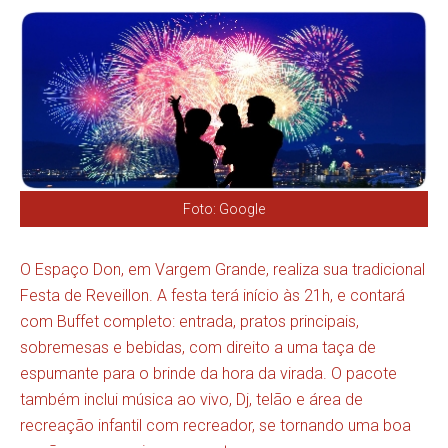
Foto: Google
O Espaço Don, em Vargem Grande, realiza sua tradicional
Festa de Reveillon. A festa terá início às 21h, e contará
com Buffet completo: entrada, pratos principais,
sobremesas e bebidas, com direito a uma taça de
espumante para o brinde da hora da virada. O pacote
também inclui música ao vivo, Dj, telão e área de
recreação infantil com recreador, se tornando uma boa