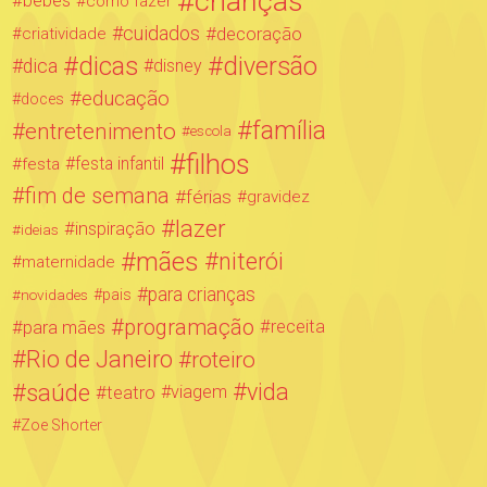
crianças
bebês
como fazer
cuidados
decoração
criatividade
dicas
diversão
dica
disney
educação
doces
família
entretenimento
escola
filhos
festa infantil
festa
fim de semana
férias
gravidez
lazer
inspiração
ideias
mães
niterói
maternidade
para crianças
novidades
pais
programação
para mães
receita
Rio de Janeiro
roteiro
saúde
vida
teatro
viagem
Zoe Shorter