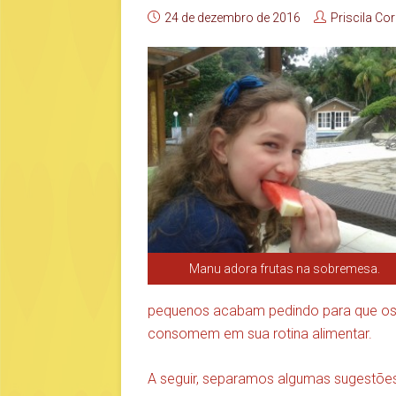
24 de dezembro de 2016
Priscila Cor
Manu adora frutas na sobremesa.
pequenos acabam pedindo para que os 
consomem em sua rotina alimentar.
A seguir, separamos algumas sugestõe