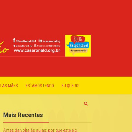
ELAS MÃES
ESTAMOS LENDO
EU QUERO!
Mais Recentes
Antes da volta às aulas: por que este é o