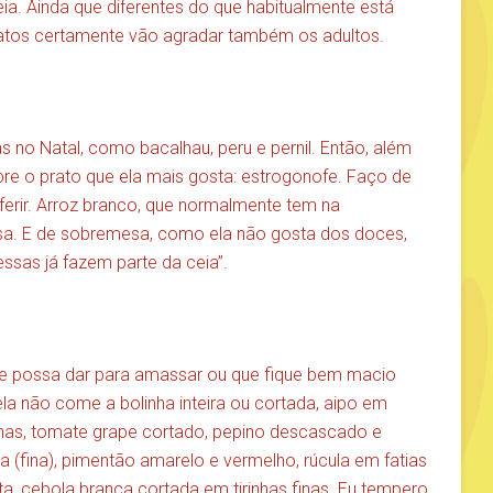
a. Ainda que diferentes do que habitualmente está
ratos certamente vão agradar também os adultos.
 no Natal, como bacalhau, peru e pernil. Então, além
pre o prato que ela mais gosta: estrogonofe. Faço de
ferir. Arroz branco, que normalmente tem na
casa. E de sobremesa, como ela não gosta dos doces,
ssas já fazem parte da ceia”.
e possa dar para amassar ou que fique bem macio
la não come a bolinha inteira ou cortada, aipo em
inhas, tomate grape cortado, pepino descascado e
da (fina), pimentão amarelo e vermelho, rúcula em fatias
ta, cebola branca cortada em tirinhas finas. Eu tempero