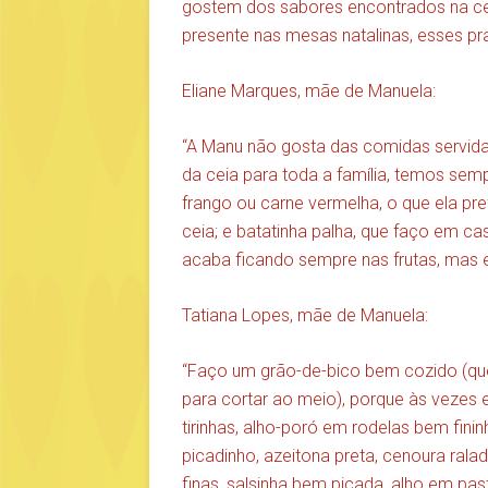
gostem dos sabores encontrados na cei
presente nas mesas natalinas, esses p
Eliane Marques, mãe de Manuela:
“A Manu não gosta das comidas servidas
da ceia para toda a família, temos sem
frango ou carne vermelha, o que ela pre
ceia; e batatinha palha, que faço em 
acaba ficando sempre nas frutas, mas e
Tatiana Lopes, mãe de Manuela:
“Faço um grão-de-bico bem cozido (qu
para cortar ao meio), porque às vezes e
tirinhas, alho-poró em rodelas bem fin
picadinho, azeitona preta, cenoura rala
finas, salsinha bem picada, alho em pas