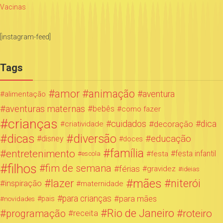
Vacinas
[instagram-feed]
Tags
amor
animação
aventura
alimentação
aventuras maternas
bebês
como fazer
crianças
cuidados
decoração
dica
criatividade
dicas
diversão
educação
disney
doces
família
entretenimento
festa infantil
festa
escola
filhos
fim de semana
férias
gravidez
ideias
mães
lazer
niterói
inspiração
maternidade
para crianças
para mães
novidades
pais
Rio de Janeiro
programação
roteiro
receita