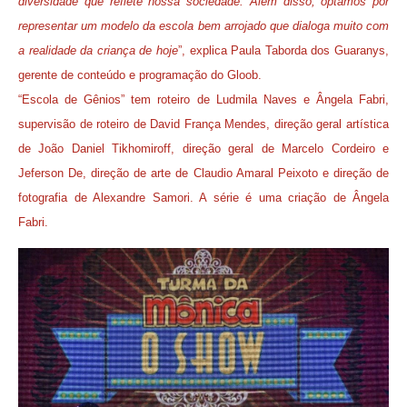
diversidade que reflete nossa sociedade. Além disso, optamos por
representar um modelo da escola bem arrojado que dialoga muito com
a realidade da criança de hoje
”, explica Paula Taborda dos Guaranys,
gerente de conteúdo e programação do Gloob.
“Escola de Gênios” tem roteiro de Ludmila Naves e Ângela Fabri,
supervisão de roteiro de David França Mendes, direção geral artística
de João Daniel Tikhomiroff, direção geral de Marcelo Cordeiro e
Jeferson De, direção de arte de Claudio Amaral Peixoto e direção de
fotografia de Alexandre Samori. A série é uma criação de Ângela
Fabri.