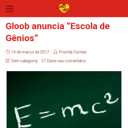
Gloob anuncia “Escola de
Gênios”
14 de março de 2017
Priscila Correia
Sem categoria
Deixe seu comentário