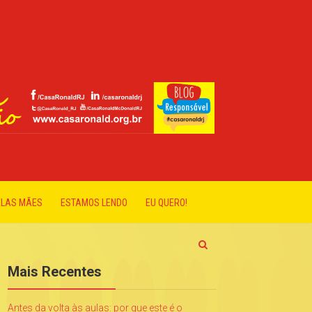
ELAS MÃES
ESTAMOS LENDO
EU QUERO!
Mais Recentes
Antes da volta às aulas: por que este é o