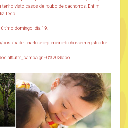
 tenho visto casos de roubo de cachorros. Enfim,
diz Teca.
 último domingo, dia 19.
post/cadelinha-lola-o-primeiro-bicho-ser-registrado-
ocial&utm_campaign=O%20Globo