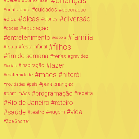
crianças
bebês
como fazer
cuidados
decoração
criatividade
dicas
diversão
dica
disney
educação
doces
família
entretenimento
escola
filhos
festa infantil
festa
fim de semana
férias
gravidez
lazer
inspiração
ideias
mães
niterói
maternidade
para crianças
novidades
pais
programação
para mães
receita
Rio de Janeiro
roteiro
saúde
vida
teatro
viagem
Zoe Shorter