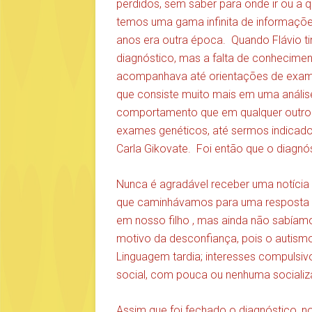
perdidos, sem saber para onde ir ou a q
temos uma gama infinita de informaçõe
anos era outra época. Quando Flávio ti
diagnóstico, mas a falta de conhecime
acompanhava até orientações de exame
que consiste muito mais em uma análise
comportamento que em qualquer outro 
exames genéticos, até sermos indicado
Carla Gikovate. Foi então que o diagnós
Nunca é agradável receber uma notícia
que caminhávamos para uma resposta , 
em nosso filho , mas ainda não sabíamo
motivo da desconfiança, pois o autism
Linguagem tardia; interesses compulsivo
social, com pouca ou nenhuma sociali
Assim que foi fechado o diagnóstico, no