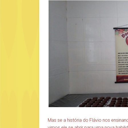
Mas se a história do Flávio nos ensinan
vimos ele se abrir para uma nova habili