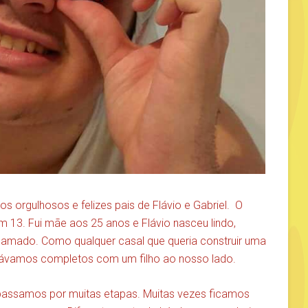
os orgulhosos e felizes pais de Flávio e Gabriel. O
m 13. Fui mãe aos 25 anos e Flávio nasceu lindo,
e amado. Como qualquer casal que queria construir uma
stávamos completos com um filho ao nosso lado.
 passamos por muitas etapas. Muitas vezes ficamos