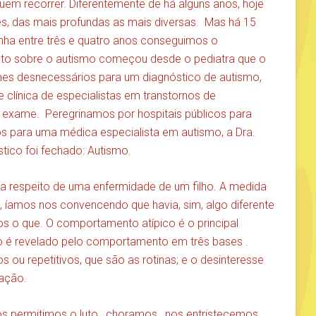
uem recorrer. Diferentemente de há alguns anos, hoje
s, das mais profundas as mais diversas. Mas há 15
nha entre três e quatro anos conseguimos o
nto sobre o autismo começou desde o pediatra que o
s desnecessários para um diagnóstico de autismo,
 clínica de especialistas em transtornos de
exame. Peregrinamos por hospitais públicos para
s para uma médica especialista em autismo, a Dra.
tico foi fechado: Autismo.
 a respeito de uma enfermidade de um filho. A medida
íamos nos convencendo que havia, sim, algo diferente
s o que. O comportamento atípico é o principal
o é revelado pelo comportamento em três bases .
s ou repetitivos, que são as rotinas; e o desinteresse
zação.
s permitimos o luto , choramos , nos entristecemos ,