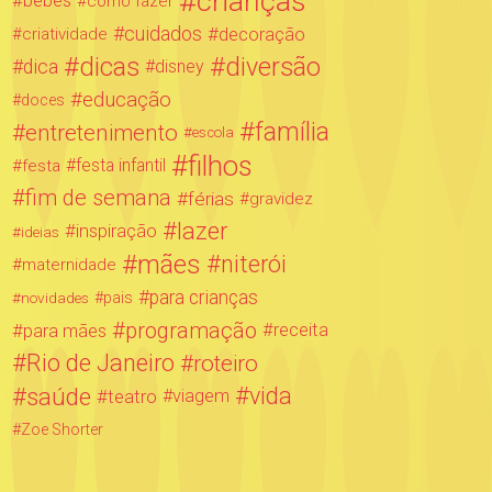
crianças
bebês
como fazer
cuidados
decoração
criatividade
dicas
diversão
dica
disney
educação
doces
família
entretenimento
escola
filhos
festa infantil
festa
fim de semana
férias
gravidez
lazer
inspiração
ideias
mães
niterói
maternidade
para crianças
novidades
pais
programação
para mães
receita
Rio de Janeiro
roteiro
saúde
vida
teatro
viagem
Zoe Shorter