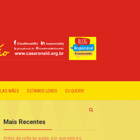
ELAS MÃES
ESTAMOS LENDO
EU QUERO!
Mais Recentes
Antes da volta às aulas: por que este é o