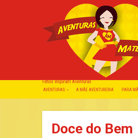
Filhos Inspiram Aventuras
AVENTURAS
A MÃE AVENTUREIRA
PARA M
Doce do Bem