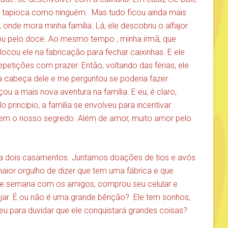
ma tapioca como ninguém. Mas tudo ficou ainda mais
onde mora minha família. Lá, ele descobriu o alfajor
ou pelo doce. Ao mesmo tempo , minha irmã, que
ocou ele na fabricação para fechar caixinhas. E ele
 repetições com prazer. Então, voltando das férias, ele
a cabeça dele e me perguntou se poderia fazer
ou a mais nova aventura na família. E eu, é claro,
 princípio, a família se envolveu para incentivar .
tem o nosso segredo. Além de amor, muito amor pelo
ra dois casamentos. Juntamos doações de tios e avós
aior orgulho de dizer que tem uma fábrica e que
 de semana com os amigos, comprou seu celular e
jar. É ou não é uma grande bênção? Ele tem sonhos,
u para duvidar que ele conquistará grandes coisas?