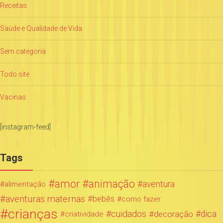
Receitas
Saúde e Qualidade de Vida
Sem categoria
Todo site
Vacinas
[instagram-feed]
Tags
amor
animação
aventura
alimentação
aventuras maternas
bebês
como fazer
crianças
cuidados
decoração
dica
criatividade