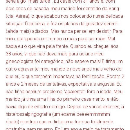
seria algo “mais tarde”. Eu casei com 31 anos e, com
dois anos de casada, meu marido foi demitido da Varig
(cia. Aérea), o que acabou nos colocando numa delicada
situação financeira, e fez os planos da gravidez serem
(ainda mais) adiados. Mas nunca pensei em desistir. Para
mim, era apenas um tempo a mais para ser mãe. Mal
sabia eu o que viria pela frente. Quando eu cheguei aos
38 anos, vi que não dava mais para adiar e meu
ginecologista foi categórico: não espere mais! E tinha um
outro agravante: meu marido é nove anos mais velho do
que eu, o que também impactava na fertilização. Foram 2
anos e 2 meses de tentativas, expectativa e angustia. Eu
não tinha nenhum problema “aparente”, fora a idade. Meu
marido já tinha uma filha do primeiro casamento, então,
havia algo de errado comigo. Depois de vários exames, a
histerossalpingografia (um exame beeeemmmmm
chato) mostrou que eu tinha uma trompa totalmente
obstruída, sem reverso. Foi um ano e meio de tratamento