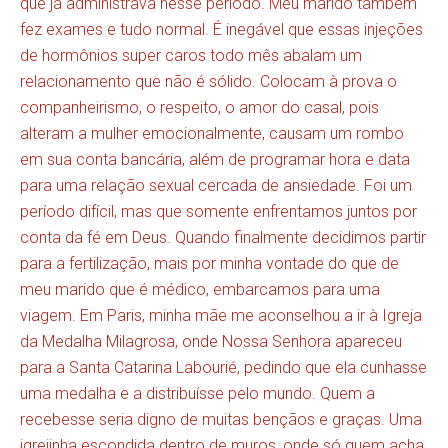
que já administrava nesse período. Meu marido também
fez exames e tudo normal. É inegável que essas injeções
de hormônios super caros todo mês abalam um
relacionamento que não é sólido. Colocam à prova o
companheirismo, o respeito, o amor do casal, pois
alteram a mulher emocionalmente, causam um rombo
em sua conta bancária, além de programar hora e data
para uma relação sexual cercada de ansiedade. Foi um
período difícil, mas que somente enfrentamos juntos por
conta da fé em Deus. Quando finalmente decidimos partir
para a fertilização, mais por minha vontade do que de
meu marido que é médico, embarcamos para uma
viagem. Em Paris, minha mãe me aconselhou a ir à Igreja
da Medalha Milagrosa, onde Nossa Senhora apareceu
para a Santa Catarina Labourié, pedindo que ela cunhasse
uma medalha e a distribuísse pelo mundo. Quem a
recebesse seria digno de muitas bençãos e graças. Uma
igrejinha escondida dentro de muros, onde só quem acha