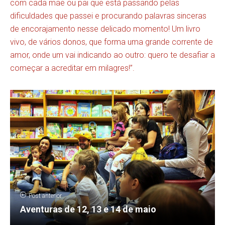
com cada mãe ou pai que está passando pelas
dificuldades que passei e procurando palavras sinceras
de encorajamento nesse delicado momento! Um livro
vivo, de vários donos, que forma uma grande corrente de
amor, onde um vai indicando ao outro: quero te desafiar a
começar a acreditar em milagres!”.
Post anterior
Aventuras de 12, 13 e 14 de maio