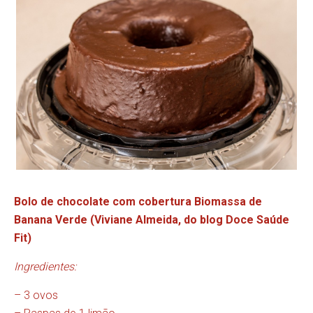
Bolo de chocolate com cobertura Biomassa de
Banana Verde (Viviane Almeida, do blog
Doce Saúde
Fit)
Ingredientes:
– 3 ovos