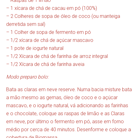
– Raspas de 1 limão
– 1 xícara de chá
de
cacau em pó (100%)
–
2 Colheres de sopa de óleo de coco (ou manteiga
derretida sem sal)
– 1 Colher de sopa de fermento em pó
–
1/2 xícara de chá
de
açúcar mascavo
– 1 pote de iogurte natural
–
1/2 Xícara de chá de farinha de arroz integral
– 1/2 Xícara de chá
de
farinha aveia
Modo preparo bolo
:
Bata as claras em neve reserve.
Numa bacia misture bata
a mão mesmo as gemas, óleo de coco e o açúcar
mascavo, e o iogurte natural, vá adicionando as farinhas
e o chocolate, coloque as raspas de limão e as Claras
em neve, por último o fermento em pó, asse em forno
médio por cerca de 40 minutos. Desenforme e coloque a
cobertura de Biomassa.