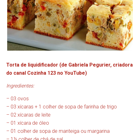
Torta de liquidificador (de Gabriela Pegurier, criadora
do canal Cozinha 123 no YouTube)
Ingredientes:
– 03 ovos
– 03 xícaras + 1 colher de sopa de farinha de trigo
– 02 xícaras de leite
– 01 xícara de óleo
– 01 colher de sopa de manteiga ou margarina
– 1½ colher de chá de sal