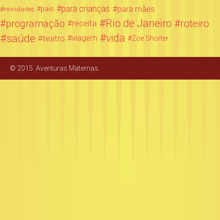
para crianças
para mães
novidades
pais
Rio de Janeiro
programação
roteiro
receita
saúde
vida
teatro
viagem
Zoe Shorter
© 2015. Aventuras Maternas.