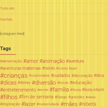
Todo site
Vacinas
[instagram-feed]
Tags
amor
animação
aventura
alimentação
aventuras maternas
bebês
como fazer
crianças
cuidados
decoração
dica
criatividade
dicas
diversão
educação
disney
doces
família
entretenimento
festa infantil
festa
escola
filhos
fim de semana
férias
gravidez
ideias
mães
lazer
niterói
inspiração
maternidade