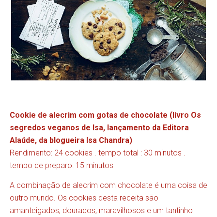
Cookie de alecrim com gotas de chocolate (livro
Os
segredos veganos de Isa
, lançamento da Editora
Alaúde, da blogueira Isa Chandra)
Rendimento: 24 cookies . tempo total : 30 minutos .
tempo de preparo: 15 minutos
A combinação de alecrim com chocolate é uma coisa de
outro mundo. Os cookies desta receita são
amanteigados, dourados, maravilhosos e um tantinho