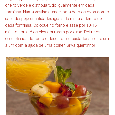
cheiro verde e distribua tudo igualmente em cada
forminha. Numa vasilha grande, bata bem os ovos com o
sal e despeje quantidades iguais da mistura dentro de
cada forminha. Coloque no forno e asse por 10-15
minutos ou até os eles dourarem por cima. Retire os
omeletinhos do forno e desenforme cuidadosamente um
a um com a ajuda de uma colher. Sirva quentinho!