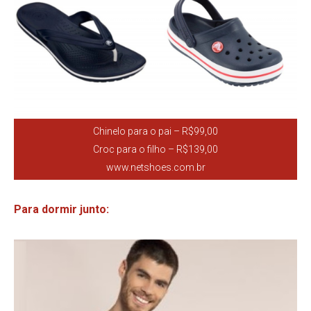
Chinelo para o pai – R$99,00
Croc para o filho – R$139,00
www.netshoes.com.br
Para dormir junto: