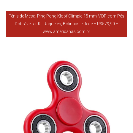
Tênis de Mesa, Ping Pong Klopf Olimpic 15 mm MDP com Pés
Dobráveis + Kit Raquetes, Bolinhas e Rede – R$579,90 –
www.americanas.com.br