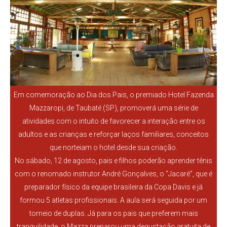
Em comemoração ao Dia dos Pais, o premiado Hotel Fazenda
Mazzaropi, de Taubaté (SP), promoverá uma série de
atividades com o intuito de favorecer a interação entre os
adultos e as crianças e reforçar laços familiares, conceitos
que norteiam o hotel desde sua criação.
No sábado, 12 de agosto, pais e filhos poderão aprender tênis
com o renomado instrutor André Gonçalves, o “Jacaré”, que é
preparador físico da equipe brasileira da Copa Davis e já
formou 5 atletas profissionais. A aula será seguida por um
torneio de duplas. Já para os pais que preferem mais
tranquilidade, o Mazza preparou uma degustação gratuita de