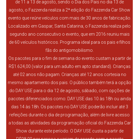
de 11 a 13 de agosto, sendo o Dia dos Pais no dia 13 de
agosto, o Fazzenda realiza a 2ª edição do Fazzenda Car Show
evento que reúne veículos com mais de 30 anos de fabricação.
Localizado em Gaspar, Santa Catarina, o Fazzenda realiza pelo
segundo ano consecutivo o evento, que em 2016 reuniu mais
de 60 veículos históricos. Programa ideal para os pais e filhos
fãs do antigomobilismo.
Os pacotes para o fim de semana do evento custam a partir de
R$1.624,00 (valor para um adulto em apto standard). Crianças
até 02 anos não pagam. Crianças até 12 anos cortesia no
mesmo apartamento dos pais. O público também terá a opção
do DAY USE para o dia 12 de agosto, sábado, com opções de
pacotes diferenciados como: DAY USE das 10 às 18h ou ainda
das 14 às 18h. Os pacotes no DAY USE poderão incluir até 3
refeições durante o dia de programação, além de livre acesso
a todas as atividades da programação oficial do Fazzenda Car
Show durante este período. O DAY USE custa a partir de
R$98,00 por pessoa e variam de acordo com o pacote