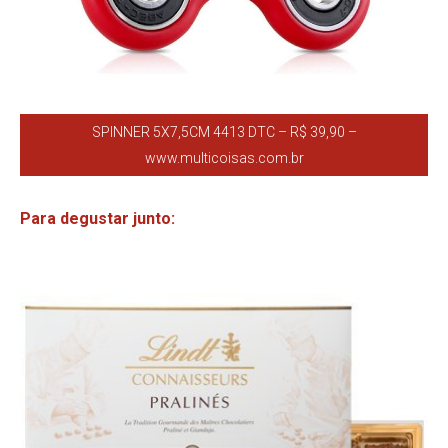
SPINNER 5X7,5CM 4413 DTC – R$ 39,90 –
www.multicoisas.com.br
Para degustar junto: