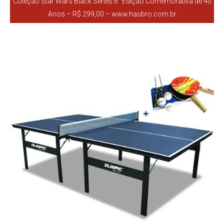
Coleção Star Wars Black Series 6” Edição Comemorativa de 40
Anos – R$ 299,00 – www.hasbro.com.br