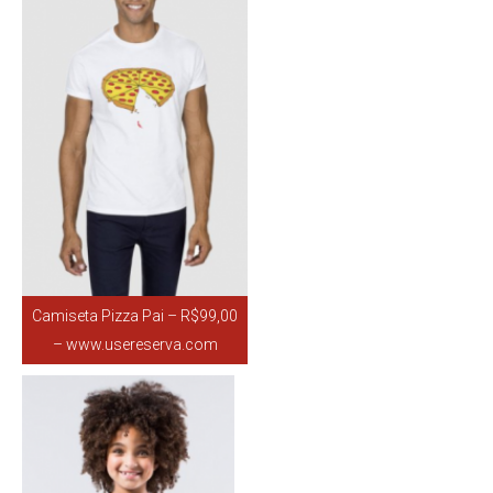
Camiseta Pizza Pai – R$99,00
– www.usereserva.com