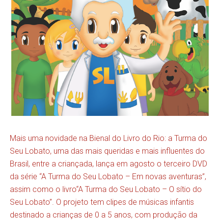
Mais uma novidade na Bienal do Livro do Rio: a Turma do
Seu Lobato, uma das mais queridas e mais influentes do
Brasil, entre a criançada, lança em agosto o terceiro DVD
da série “A Turma do Seu Lobato – Em novas aventuras”,
assim como o livro“A Turma do Seu Lobato – O sítio do
Seu Lobato”. O projeto tem clipes de músicas infantis
destinado a crianças de 0 a 5 anos, com produção da