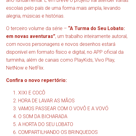
ano fundamental. E em breve o projeto vai atender várias
escolas pelo país de uma forma mais ampla, levando
alegria, músicas e histórias.
O terceiro volume da série –
“A Turma do Seu Lobato:
em novas aventuras”
, um trabalho inteiramente autoral,
com novos personagens e novos desenhos estará
disponível em formato físico e digital, no APP oficial da
turminha, além de canais como PlayKids, Vivo Play,
NetNow e NetFlix.
Confira o novo repertório:
XIXI E COCÔ
HORA DE LAVAR AS MÃOS
VAMOS PASSEAR COM O VOVÔ E A VOVÓ
O SOM DA BICHARADA
A HORTA DO SEU LOBATO
COMPARTILHANDO OS BRINQUEDOS