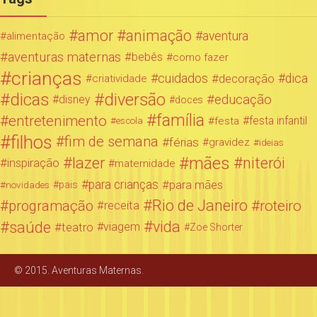
amor
animação
aventura
alimentação
aventuras maternas
bebês
como fazer
crianças
cuidados
decoração
dica
criatividade
dicas
diversão
educação
disney
doces
família
entretenimento
festa infantil
festa
escola
filhos
fim de semana
férias
gravidez
ideias
mães
lazer
niterói
inspiração
maternidade
para crianças
para mães
novidades
pais
Rio de Janeiro
programação
roteiro
receita
saúde
vida
teatro
viagem
Zoe Shorter
© 2015. Aventuras Maternas.