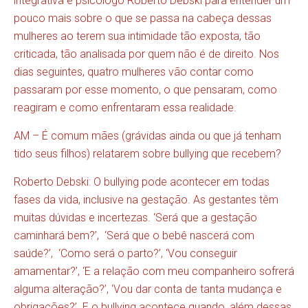
integrativa e psicólogo Roberto Debski para entender um
pouco mais sobre o que se passa na cabeça dessas
mulheres ao terem sua intimidade tão exposta, tão
criticada, tão analisada por quem não é de direito. Nos
dias seguintes, quatro mulheres vão contar como
passaram por esse momento, o que pensaram, como
reagiram e como enfrentaram essa realidade.
AM – É comum mães (grávidas ainda ou que já tenham
tido seus filhos) relatarem sobre bullying que recebem?
Roberto Debski: O bullying pode acontecer em todas
fases da vida, inclusive na gestação. As gestantes têm
muitas dúvidas e incertezas. ‘Será que a gestação
caminhará bem?’, ‘Será que o bebê nascerá com
saúde?’, ‘Como será o parto?’, ‘Vou conseguir
amamentar?’, ‘E a relação com meu companheiro sofrerá
alguma alteração?’, ‘Vou dar conta de tanta mudança e
obrigações?’. E o bullying acontece quando, além dessas