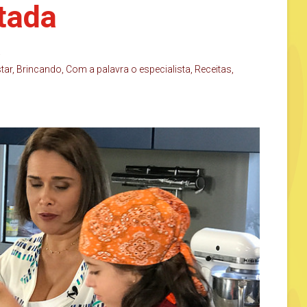
otada
a
tar
,
Brincando
,
Com a palavra o especialista
,
Receitas
,