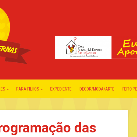
ÃES
PARA FILHOS
EXPEDIENTE
DECOR/MODA/ARTE
FEITO P
programação das