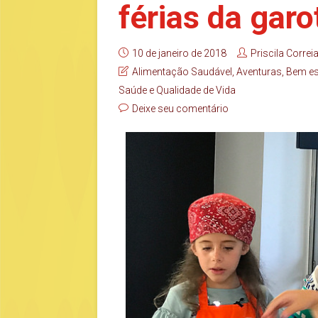
férias da gar
10 de janeiro de 2018
Priscila Correi
Alimentação Saudável
,
Aventuras
,
Bem es
Saúde e Qualidade de Vida
Deixe seu comentário