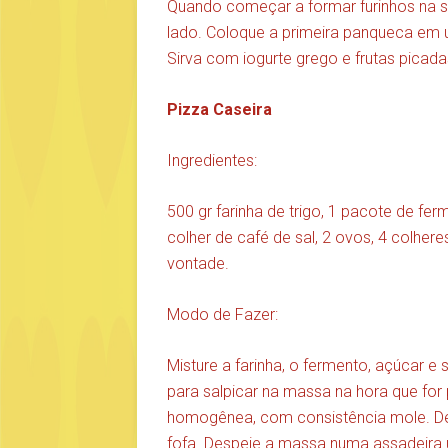
Quando começar a formar furinhos na su
lado. Coloque a primeira panqueca em
Sirva com iogurte grego e frutas picada
Pizza Caseira
Ingredientes:
500 gr farinha de trigo, 1 pacote de fe
colher de café de sal, 2 ovos, 4 colher
vontade.
Modo de Fazer:
Misture a farinha, o fermento, açúcar e
para salpicar na massa na hora que fo
homogênea, com consistência mole. Dei
fofa. Despeje a massa numa assadeira 