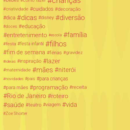
crianças
bebês
como fazer
cuidados
decoração
criatividade
dicas
diversão
dica
disney
educação
doces
família
entretenimento
escola
filhos
festa infantil
festa
fim de semana
férias
gravidez
lazer
inspiração
ideias
mães
niterói
maternidade
para crianças
novidades
pais
programação
para mães
receita
Rio de Janeiro
roteiro
saúde
vida
teatro
viagem
Zoe Shorter