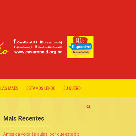
ELAS MÃES
ESTAMOS LENDO
EU QUERO!
Mais Recentes
Antes da volta às aulas: por que este é o