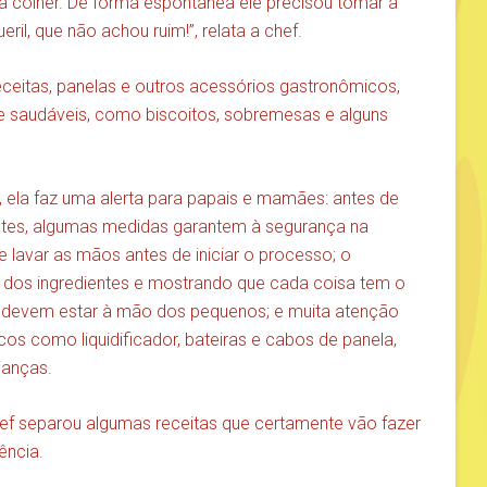
a colher. De forma espontânea ele precisou tomar a
eril, que não achou ruim!”, relata a chef.
receitas, panelas e outros acessórios gastronômicos,
e saudáveis, como biscoitos, sobremesas e alguns
 ela faz uma alerta para papais e mamães: antes de
dientes, algumas medidas garantem à segurança na
 lavar as mãos antes de iniciar o processo; o
o dos ingredientes e mostrando que cada coisa tem o
ios devem estar à mão dos pequenos; e muita atenção
s como liquidificador, bateiras e cabos de panela,
ianças.
f separou algumas receitas que certamente vão fazer
ência.