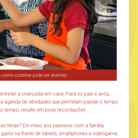
como cozinhar pode ser divertido
entreter a criançada em casa. Para os pais e avós,
uma agenda de atividades que permitam passar o tempo
o tempo, resulte em boas recordações.
ssas férias? Em meio aos passeios com a família,
gasto na frente de tablets, smartphones e videogame,