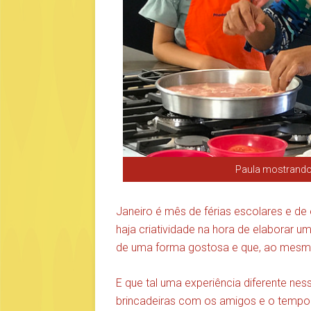
Paula mostrando 
Janeiro é mês de férias escolares e de 
haja criatividade na hora de elaborar 
de uma forma gostosa e que, ao mesm
E que tal uma experiência diferente ne
brincadeiras com os amigos e o tempo 