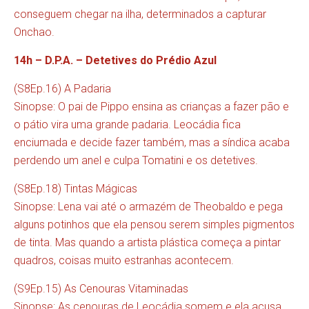
conseguem chegar na ilha, determinados a capturar
Onchao.
14h – D.P.A. – Detetives do Prédio Azul
(S8Ep.16) A Padaria
Sinopse: O pai de Pippo ensina as crianças a fazer pão e
o pátio vira uma grande padaria. Leocádia fica
enciumada e decide fazer também, mas a síndica acaba
perdendo um anel e culpa Tomatini e os detetives.
(S8Ep.18) Tintas Mágicas
Sinopse: Lena vai até o armazém de Theobaldo e pega
alguns potinhos que ela pensou serem simples pigmentos
de tinta. Mas quando a artista plástica começa a pintar
quadros, coisas muito estranhas acontecem.
(S9Ep.15) As Cenouras Vitaminadas
Sinopse: As cenouras de Leocádia somem e ela acusa