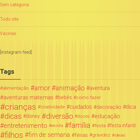
Sem categoria
Todo site
Vacinas
[instagram-feed]
Tags
amor
animação
aventura
alimentação
aventuras maternas
bebês
como fazer
crianças
cuidados
decoração
dica
criatividade
dicas
diversão
educação
disney
doces
família
entretenimento
festa infantil
festa
escola
filhos
fim de semana
férias
gravidez
ideias