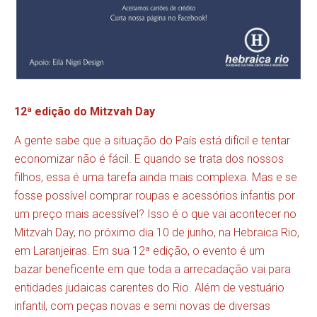
12ª edição do Mitzvah Day
A gente sabe que a situação do País está difícil e tentar
economizar não é fácil. E quando se trata dos nossos
filhos, essa é uma tarefa ainda mais complexa. Mas e se
fosse possível comprar roupas e acessórios infantis por
um preço mais acessível? Isso é o que vai acontecer no
Mitzvah Day, no próximo dia 10 de junho, na Hebraica Rio,
em Laranjeiras. Em sua 12ª edição, o evento é um
bazar beneficente em que toda a arrecadação vai para
entidades judaicas carentes do Rio. Além de vestuário
infantil, com peças novas e semi novas de diversas