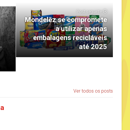
Post seguinte
Mondelēz se compromete
a utilizar apenas
embalagens recicláveis
até 2025
Ver todos os posts
ia