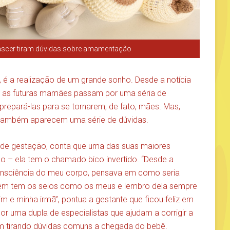
ascer tiram dúvidas sobre amamentação
, é a realização de um grande sonho. Desde a notícia
, as futuras mamães passam por uma séria de
repará-las para se tornarem, de fato, mães. Mas,
 também aparecem uma série de dúvidas.
 de gestação, conta que uma das suas maiores
 – ela tem o chamado bico invertido. “Desde a
onsciência do meu corpo, pensava em como seria
bém tem os seios como os meus e lembro dela sempre
 e minha irmã”, pontua a gestante que ficou feliz em
or uma dupla de especialistas que ajudam a corrigir a
m tirando dúvidas comuns a chegada do bebê.