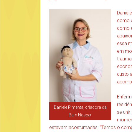
Daniel
como o
como e
apaixo
essa m
em mom
trauma
econom
custo 
acompa
Enferm
residên
Daniele Pimenta, criadora da
se unir
Bem Nascer
moment
estavam acostumadas. “Temos o comp