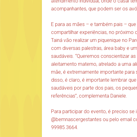
atendimento individual, onde o casal tem
acompanhantes, que podem ser os avós
E para as mães – e também pais – que 
compartilhar experiências, no próximo d
Tainá vão realizar um piquenique no Par
com diversas palestras, área baby e 
saudáveis. “Queremos conscientizar as
aleitamento materno, atrelado a uma a
mãe, é extremamente importante para 
disso, é claro, é importante lembrar qu
saudáveis por parte dos pais, os peq
referências”, complementa Daniele.
Para participar do evento, é preciso se 
@bemnascergestantes ou pelo email
c
99985.3664.