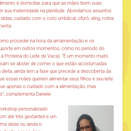
mento é domiciliar, para que as mães tirem suas
er sua maternidade na plenitude. Abordamos assuntos
as, cuidado com o coto umbilical, ofurô, sling, rotina
menta.
 como proceder na hora da amamentação e os
suporte em outros momentos, como no período do
à Proteína do Leite de Vaca). “É um momento muito
ecisam se abster de comer o que estão acostumadas
a dieta, ainda tem a fase que precede a descoberta da
 que essas mães querem alimentar seus filhos e seu leite
s que apenas o cuidado com a alimentação, mas
”, complementa Daniele.
Workshop personalizado
com até três gestantes e um
ma delas ou ainda o