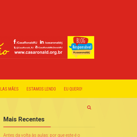
ELAS MÃES
ESTAMOS LENDO
EU QUERO!
Mais Recentes
Antes da volta às aulas: por que este é o