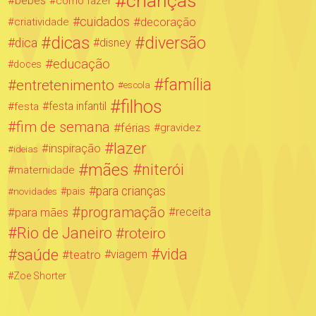
crianças
bebês
como fazer
cuidados
decoração
criatividade
dicas
diversão
dica
disney
educação
doces
família
entretenimento
escola
filhos
festa infantil
festa
fim de semana
férias
gravidez
lazer
inspiração
ideias
mães
niterói
maternidade
para crianças
novidades
pais
programação
para mães
receita
Rio de Janeiro
roteiro
saúde
vida
teatro
viagem
Zoe Shorter