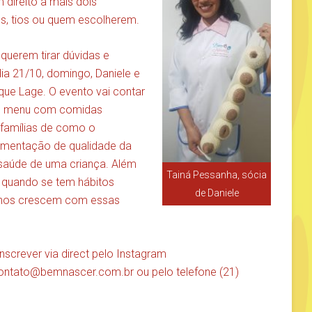
 direito a mais dois
, tios ou quem escolherem.
querem tirar dúvidas e
ia 21/10, domingo, Daniele e
que Lage. O evento vai contar
um menu com comidas
 famílias de como o
limentação de qualidade da
saúde de uma criança. Além
Tainá Pessanha, sócia
e quando se tem hábitos
de Daniele
uenos crescem com essas
inscrever via direct pelo Instagram
ontato@bemnascer.com.br
ou pelo telefone (21)