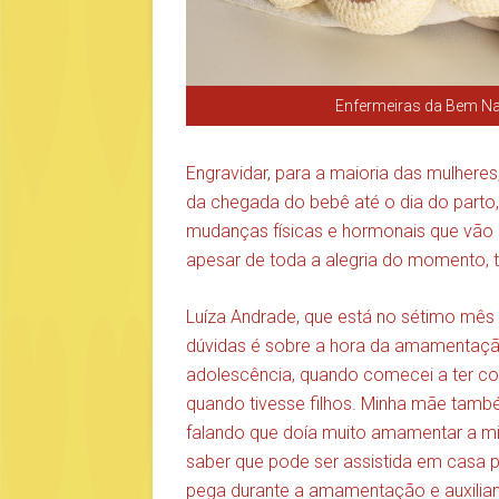
Enfermeiras da Bem N
Engravidar, para a maioria das mulheres
da chegada do bebê até o dia do parto
mudanças físicas e hormonais que vão p
apesar de toda a alegria do momento,
Luíza Andrade, que está no sétimo mês
dúvidas é sobre a hora da amamentação
adolescência, quando comecei a ter c
quando tivesse filhos. Minha mãe tam
falando que doía muito amamentar a mim
saber que pode ser assistida em casa p
pega durante a amamentação e auxilia