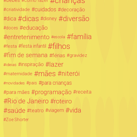
crianças
bebês
como fazer
cuidados
decoração
criatividade
dicas
diversão
dica
disney
educação
doces
família
entretenimento
escola
filhos
festa infantil
festa
fim de semana
férias
gravidez
lazer
inspiração
ideias
mães
niterói
maternidade
para crianças
novidades
pais
programação
para mães
receita
Rio de Janeiro
roteiro
saúde
vida
teatro
viagem
Zoe Shorter