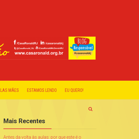
ELAS MÃES
ESTAMOS LENDO
EU QUERO!
Mais Recentes
Antes da volta às aulas: por que este é o