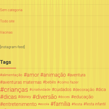
Sem categoria
Todo site
Vacinas
[instagram-feed]
Tags
amor
animação
aventura
alimentação
aventuras maternas
bebês
como fazer
crianças
cuidados
decoração
dica
criatividade
dicas
diversão
educação
disney
doces
família
entretenimento
festa infantil
festa
escola