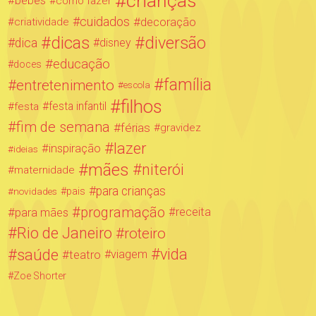
crianças
bebês
como fazer
cuidados
decoração
criatividade
dicas
diversão
dica
disney
educação
doces
família
entretenimento
escola
filhos
festa infantil
festa
fim de semana
férias
gravidez
lazer
inspiração
ideias
mães
niterói
maternidade
para crianças
novidades
pais
programação
para mães
receita
Rio de Janeiro
roteiro
saúde
vida
teatro
viagem
Zoe Shorter