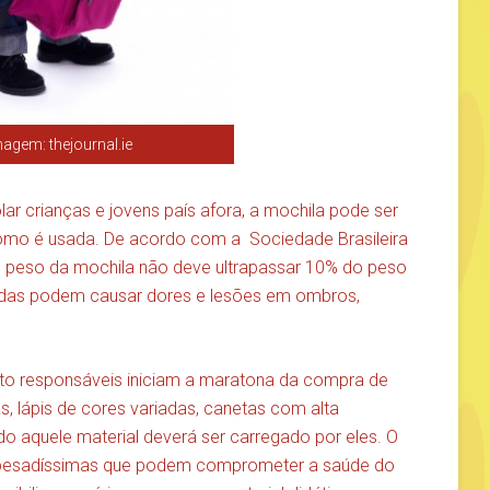
agem: thejournal.ie
lar crianças e jovens país afora, a mochila pode ser
como é usada. De acordo com a Sociedade Brasileira
o peso da mochila não deve ultrapassar 10% do peso
adas podem causar dores e lesões em ombros,
nto responsáveis iniciam a maratona da compra de
s, lápis de cores variadas, canetas com alta
do aquele material deverá ser carregado por eles. O
as pesadíssimas que podem comprometer a saúde do