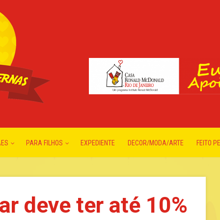
ÃES
PARA FILHOS
EXPEDIENTE
DECOR/MODA/ARTE
FEITO P
ar deve ter até 10%