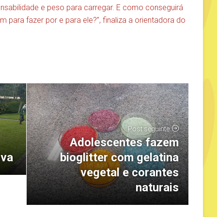
onsabilidade e peso para carregar. E como conseguirá
 para fazer por e para ele?”, finaliza a orientadora do
Post seguinte
Adolescentes fazem
iva
bioglitter com gelatina
vegetal e corantes
naturais