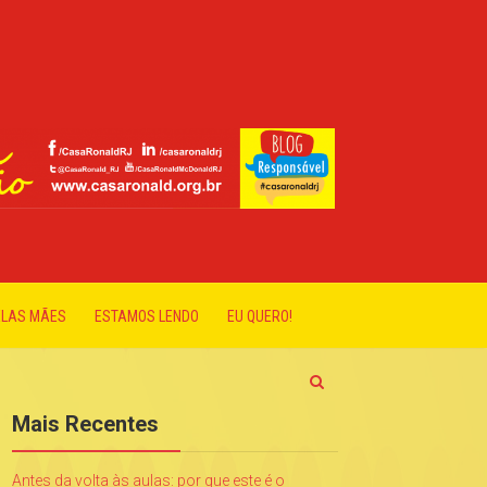
ELAS MÃES
ESTAMOS LENDO
EU QUERO!
Mais Recentes
Antes da volta às aulas: por que este é o