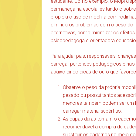
estudante. Como exemplo, o Mopi dispon
permaneça na escola, evitando o sobrep
propicia o uso de mochila com rodinha
diminuiu os problemas com o peso do m
alternativas, como minimizar os efeitos 
psicopedagoga e orientadora educacion
Para ajudar pais, responsáveis, criança
carregar pertences pedagógicos e não p
abaixo cinco dicas de ouro que favorec
Observe o peso da própria mochil
pesado ou possui tantos acessó
menores também podem ser um boa
carregar material supérfluo;
As capas duras tornam o caderno
recomendável a compra de caderno
substituir os cadernos no meio do