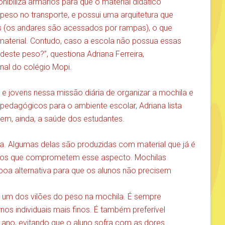
ibiliza armários para que o material didático
eso no transporte, e possui uma arquitetura que
s (os andares são acessados por rampas), o que
aterial. Contudo, caso a escola não possua essas
deste peso?”, questiona Adriana Ferreira,
al do colégio Mopi.
s e jovens nessa missão diária de organizar a mochila e
edagógicos para o ambiente escolar, Adriana lista
em, ainda, a saúde dos estudantes.
a. Algumas delas são produzidas com material que já é
rios que comprometem esse aspecto. Mochilas
 alternativa para que os alunos não precisem
 um dos vilões do peso na mochila. É sempre
s individuais mais finos. É também preferível
 ano, evitando que o aluno sofra com as dores