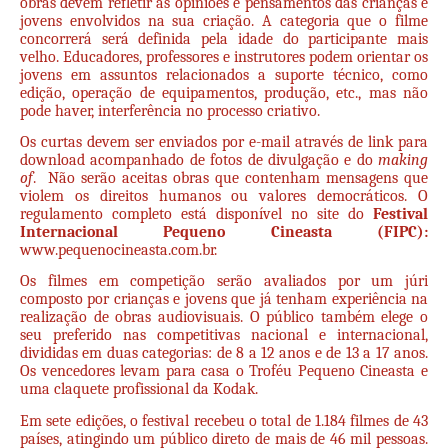
obras devem refletir as opiniões e pensamentos das crianças e
jovens envolvidos na sua criação. A categoria que o filme
concorrerá será definida pela idade do participante mais
velho. Educadores, professores e instrutores podem orientar os
jovens em assuntos relacionados a suporte técnico, como
edição, operação de equipamentos, produção, etc., mas não
pode haver, interferência no processo criativo.
Os curtas devem ser enviados por e-mail através de link para
download acompanhado de fotos de divulgação e do
making
of
. Não serão aceitas obras que contenham mensagens que
violem os direitos humanos ou valores democráticos. O
regulamento completo está disponível no site do
Festival
Internacional Pequeno Cineasta (FIPC):
www.pequenocineasta.com.br
.
Os filmes em competição serão avaliados por um júri
composto por crianças e jovens que já tenham experiência na
realização de obras audiovisuais. O público também elege o
seu preferido nas competitivas nacional e internacional,
divididas em duas categorias: de 8 a 12 anos e de 13 a 17 anos.
Os vencedores levam para casa o Troféu Pequeno Cineasta e
uma claquete profissional da Kodak.
Em sete edições, o festival recebeu o total de 1.184 filmes de 43
países, atingindo um público direto de mais de 46 mil pessoas.