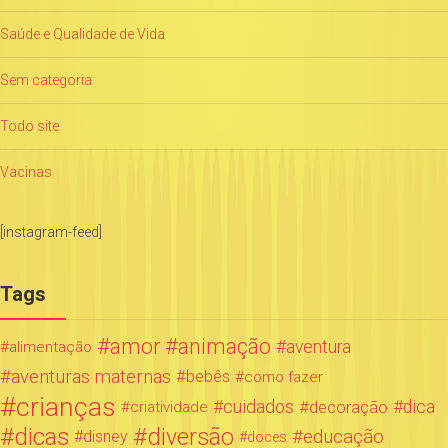
Saúde e Qualidade de Vida
Sem categoria
Todo site
Vacinas
[instagram-feed]
Tags
amor
animação
aventura
alimentação
aventuras maternas
bebês
como fazer
crianças
cuidados
decoração
dica
criatividade
dicas
diversão
educação
disney
doces