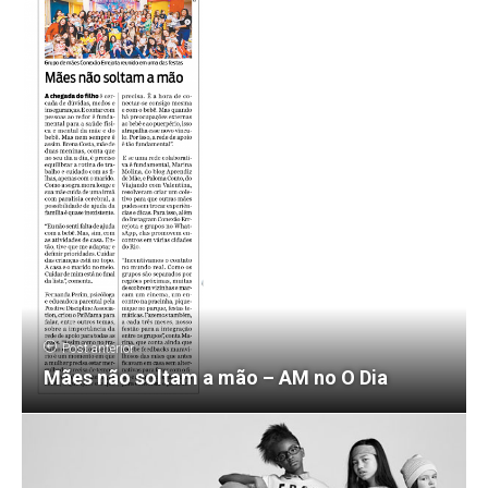
Post anterior
Mães não soltam a mão – AM no O Dia