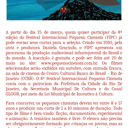
A partir do dia 25 de março, quem quiser participar da 8ª
edição do Festival Internacional Pequeno Cineasta (FIPC) já
pode enviar seus curtas para a seleção. Criado em 2010, pela
atriz e produtora Daniela Gracindo, o FIPC apresenta um
panorama da produção audiovisual infantojuvenil do Brasil e
do mundo. A inscrição é gratuita e pode ser feita até 20 de
maio no site:
www.pequenocineasta.com.br
. Os filmes
selecionados serão exibidos em outubro, com entrada franca,
na sala de cinema do Centro Cultural Banco do Brasil – Rio de
Janeiro (CCBB). O 8º Festival Internacional Pequeno Cineasta
conta com o patrocínio da Prefeitura da Cidade do Rio De
Janeiro, da Secretaria Municipal De Cultura e do Canal
GLOOB, por meio da Lei Municipal de Incentivo à Cultura.
Para concorrer, os pequenos cineastas devem ter entre 8 e 17
anos e produzir um curta de 1 a 10 minutos de duração. Todo
tipo de filme é bem-vindo: ficção, documentário, experimental
e animação. A temática também é livre. O elenco não precisa
ser obrigatoriamente formado por crianças ou jovens, mas as