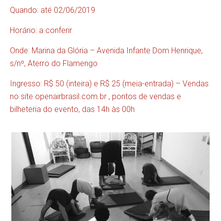
Quando: até 02/06/2019
Horário: a conferir
Onde: Marina da Glória – Avenida Infante Dom Henrique,
s/nº, Aterro do Flamengo
Ingresso: R$ 50 (inteira) e R$ 25 (meia-entrada) – Vendas
no site
openairbrasil.com.br
, pontos de vendas e
bilheteria do evento, das 14h às 00h