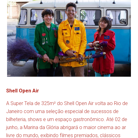
Shell Open Air
A Super Tela de 325m² do Shell Open Air volta ao Rio de
Janeiro com uma seleção especial de sucessos de
bilheteria, shows e um espaço gastronômico. Até 02 de
junho, a Marina da Glória abrigará o maior cinema ao ar
livre do mundo, exibindo filmes premiados, clássicos