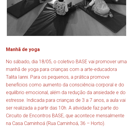
Manhã de yoga
No sábado, dia 18/05, o coletivo BASE vai promover uma
manhã de yoga para crianças com a arte-educadora
Talita Ianni. Para os pequenos, a prática promove
benefícios como aumento da consciência corporal e do
equilíbrio emocional, além da redução da ansiedade e do
estresse. Indicada para crianças de 3 a 7 anos, a aula vai
ser realizada a partir das 10h. A atividade faz parte do
Circuito de Encontros BASE, que acontece mensalmente
na Casa Caminhoá (Rua Caminhoá, 36 – Horto).