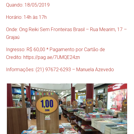
Quando: 18/05/2019
Horário: 14h às 17h
Onde: Ong Reiki Sem Fronteiras Brasil – Rua Mearim, 17 –
Grajaú
Ingresso: R$ 60,00 * Pagamento por Cartão de
Credito:
https://pag.ae/7UMQE24zn
Informações: (21) 97672-6293 – Manuela Azevedo