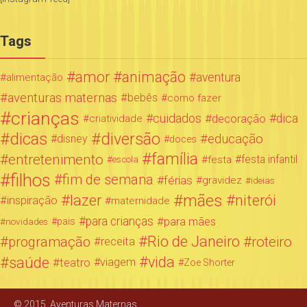
Tags
amor
animação
aventura
alimentação
aventuras maternas
bebês
como fazer
crianças
cuidados
decoração
dica
criatividade
dicas
diversão
educação
disney
doces
família
entretenimento
festa infantil
festa
escola
filhos
fim de semana
férias
gravidez
ideias
mães
lazer
niterói
inspiração
maternidade
para crianças
para mães
novidades
pais
Rio de Janeiro
programação
roteiro
receita
saúde
vida
teatro
viagem
Zoe Shorter
© 2015. Aventuras Maternas.