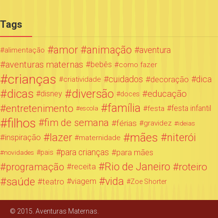
Tags
amor
animação
aventura
alimentação
aventuras maternas
bebês
como fazer
crianças
cuidados
decoração
dica
criatividade
dicas
diversão
educação
disney
doces
família
entretenimento
festa infantil
festa
escola
filhos
fim de semana
férias
gravidez
ideias
mães
lazer
niterói
inspiração
maternidade
para crianças
para mães
novidades
pais
Rio de Janeiro
programação
roteiro
receita
saúde
vida
teatro
viagem
Zoe Shorter
© 2015. Aventuras Maternas.