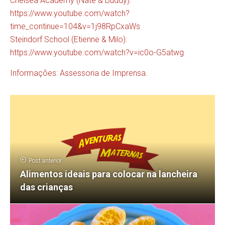
Chelsea Academy (Nate & Buddy):
https://www.youtube.com/watch?
time_continue=104&v=1j98RpCxaWs
Steindorf School (Etienne & Milo):
https://www.youtube.com/watch?v=ic0o-G5atwg
Informações: Assessoria de Imprensa.
Post anterior
Alimentos ideais para colocar na lancheira
das crianças