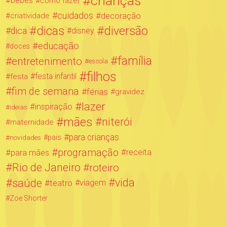
crianças
bebês
como fazer
cuidados
decoração
criatividade
dicas
diversão
dica
disney
educação
doces
família
entretenimento
escola
filhos
festa infantil
festa
fim de semana
férias
gravidez
lazer
inspiração
ideias
mães
niterói
maternidade
para crianças
novidades
pais
programação
para mães
receita
Rio de Janeiro
roteiro
saúde
vida
teatro
viagem
Zoe Shorter