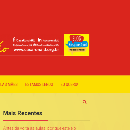
ELAS MÃES
ESTAMOS LENDO
EU QUERO!
Mais Recentes
Antes da volta às aulas: por que este é o