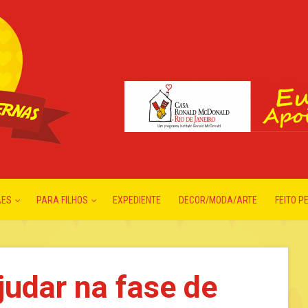
ÃES
PARA FILHOS
EXPEDIENTE
DECOR/MODA/ARTE
FEITO P
judar na fase de