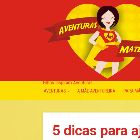
Filhos Inspiram Aventuras
AVENTURAS
A MÃE AVENTUREIRA
PARA M
5 dicas para a