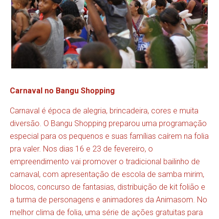
Carnaval no Bangu Shopping
Carnaval é época de alegria, brincadeira, cores e muita
diversão. O Bangu Shopping preparou uma programação
especial para os pequenos e suas famílias caírem na folia
pra valer. Nos dias 16 e 23 de fevereiro, o
empreendimento vai promover o tradicional bailinho de
carnaval, com apresentação de escola de samba mirim,
blocos, concurso de fantasias, distribuição de kit folião e
a turma de personagens e animadores da Animasom. No
melhor clima de folia, uma série de ações gratuitas para