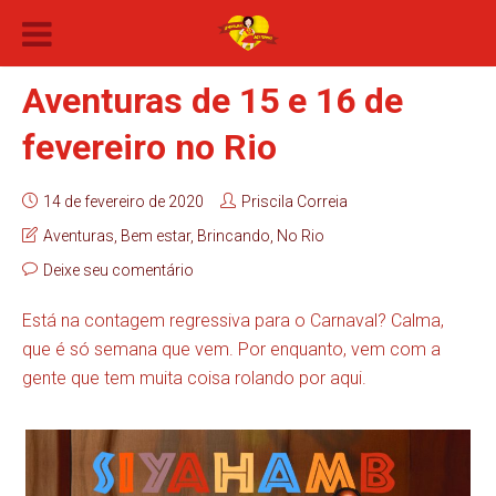
Aventuras de 15 e 16 de
fevereiro no Rio
14 de fevereiro de 2020
Priscila Correia
Aventuras
,
Bem estar
,
Brincando
,
No Rio
Deixe seu comentário
Está na contagem regressiva para o Carnaval? Calma,
que é só semana que vem. Por enquanto, vem com a
gente que tem muita coisa rolando por aqui.