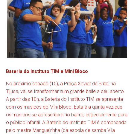
Bateria do Instituto TIM e Mini Bloco
No próximo sábado (15), a Praça Xavier de Brito, na
Tijuca, vai se transformar num grande baile a céu aberto.
A partir das 10h, a Bateria do Instituto TIM se apresenta
com os músicos do Mini Bloco. Esta é a quinta vez que
os músicos se apresentam no bairro, especialmente para
o público infantil. A Bateria do Instituto TIM é comandada
pelo mestre Mangueirinha (da escola de samba Vila