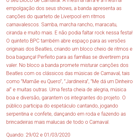
o seu Bloco de Carnaval. A mesma farra e a mesma
empolgação dos seus shows, a banda apresenta as
canções do quarteto de Liverpool em ritmos
carnavalescos. Samba, marcha rancho, maracatu,
ciranda e muito mais. E não podia faltar rock nessa festa!
O quinteto BPC também abre espaço para as versões
originais dos Beatles, criando um bloco cheio de ritmos e
boa bagunça! Perfeito para as famílias se divertirem pra
valer. No bloco a banda promete misturar canções dos
Beatles com os clássicos das músicas de Carnaval, tais
como ”Mamãe eu Quero”, ”Jardineira”, ”Me dá um Dinheiro
aí” e muitas outras. Uma festa cheia de alegria, música
boa e diversão, garantem os integrantes do projeto. O
público participa do espetáculo cantando, jogando
serpentina e confete, dançando em roda e fazendo as
brincadeiras mais malucas de todo o Carnaval.
Quando: 29/02 e 01/03/2020