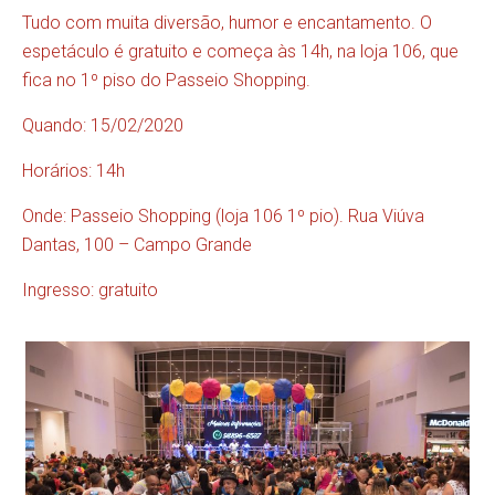
Tudo com muita diversão, humor e encantamento. O
espetáculo é gratuito e começa às 14h, na loja 106, que
fica no 1º piso do Passeio Shopping.
Quando: 15/02/2020
Horários: 14h
Onde: Passeio Shopping (loja 106 1º pio). Rua Viúva
Dantas, 100 – Campo Grande
Ingresso: gratuito