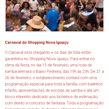
Carnaval do Shopping Nova Iguaçu
O Carnaval está chegando e os dias de folia estão
garantidos no Shopping Nova Iguaçu. Para entrar no
clima da festa, no dia 15 de fevereiro, uma roda de
samba animará o Baixo Pedreira, das 19h às 23h. De 21 a
26 de fevereiro, o estabelecimento contará com uma
programação especial para toda a família, com bailinhos
infantis, apresentações de escolas de samba e até um
bloco inteirinho dedicado aos bichinhos de estimação,
com direito a concurso de fantasia. Toda a programação