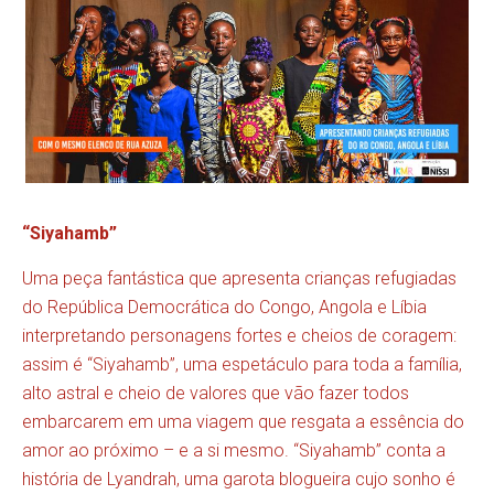
“Siyahamb”
Uma peça fantástica que apresenta crianças refugiadas
do República Democrática do Congo, Angola e Líbia
interpretando personagens fortes e cheios de coragem:
assim é “Siyahamb”, uma espetáculo para toda a família,
alto astral e cheio de valores que vão fazer todos
embarcarem em uma viagem que resgata a essência do
amor ao próximo – e a si mesmo. “Siyahamb” conta a
história de Lyandrah, uma garota blogueira cujo sonho é