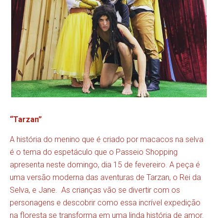
“Tarzan”
A história do menino que é criado por macacos na selva
é o tema do espetáculo que o Passeio Shopping
apresenta neste domingo, dia 15 de fevereiro. A peça é
uma versão moderna das aventuras de Tarzan, o Rei da
Selva, e Jane. As crianças vão se divertir com os
personagens e descobrir como essa incrível expedição
na floresta se transforma em uma linda história de amor.