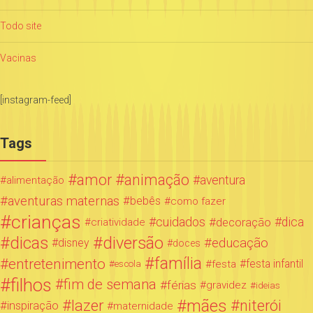
Todo site
Vacinas
[instagram-feed]
Tags
amor
animação
aventura
alimentação
aventuras maternas
bebês
como fazer
crianças
cuidados
decoração
dica
criatividade
dicas
diversão
educação
disney
doces
família
entretenimento
festa infantil
festa
escola
filhos
fim de semana
férias
gravidez
ideias
mães
lazer
niterói
inspiração
maternidade