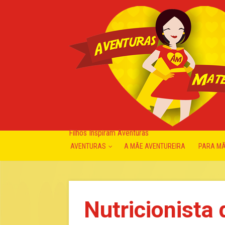
Filhos Inspiram Aventuras
AVENTURAS
A MÃE AVENTUREIRA
PARA M
Nutricionista 