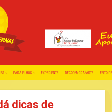
ÃES
PARA FILHOS
EXPEDIENTE
DECOR/MODA/ARTE
FEITO P
dá dicas de