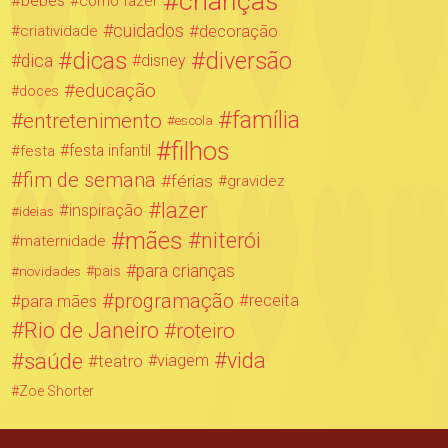
crianças
bebês
como fazer
cuidados
decoração
criatividade
dicas
diversão
dica
disney
educação
doces
família
entretenimento
escola
filhos
festa infantil
festa
fim de semana
férias
gravidez
lazer
inspiração
ideias
mães
niterói
maternidade
para crianças
novidades
pais
programação
para mães
receita
Rio de Janeiro
roteiro
saúde
vida
teatro
viagem
Zoe Shorter