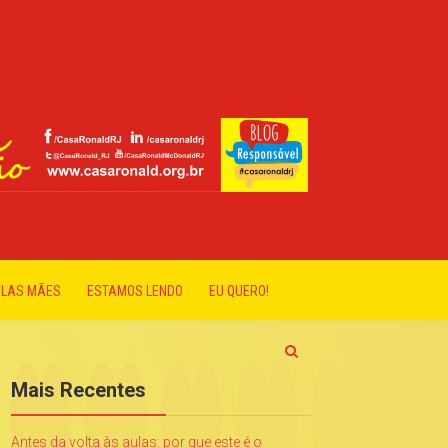
ELAS MÃES
ESTAMOS LENDO
EU QUERO!
Mais Recentes
Antes da volta às aulas: por que este é o