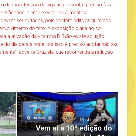
m da manutenção da higiene pessoal, é preciso fazer
versificados, além de evitar os alimentos
t devem ser evitados, pois contêm aditivos químicos
envolvimento do feto. A exposição diária ao sol
ara a ativação da vitamina D “Não existe solução
do dia para a noite, por isso é preciso adotar hábitos
iamente”, adverte Graziela, que recomenda a redução
Post seguinte
Vem aí a 10ª edição do