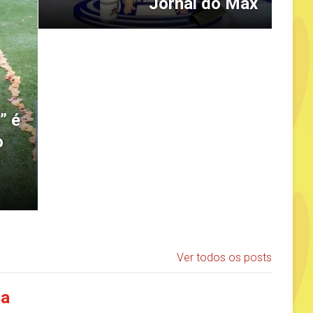
Jornal do Max
” é
o
Ver todos os posts
ia