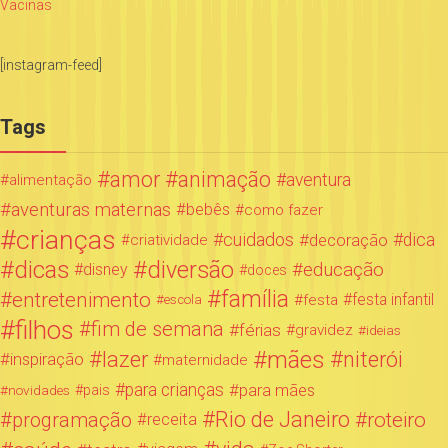
Vacinas
[instagram-feed]
Tags
amor
animação
aventura
alimentação
aventuras maternas
bebês
como fazer
crianças
cuidados
decoração
dica
criatividade
dicas
diversão
educação
disney
doces
família
entretenimento
festa infantil
festa
escola
filhos
fim de semana
férias
gravidez
ideias
mães
lazer
niterói
inspiração
maternidade
para crianças
para mães
novidades
pais
Rio de Janeiro
programação
roteiro
receita