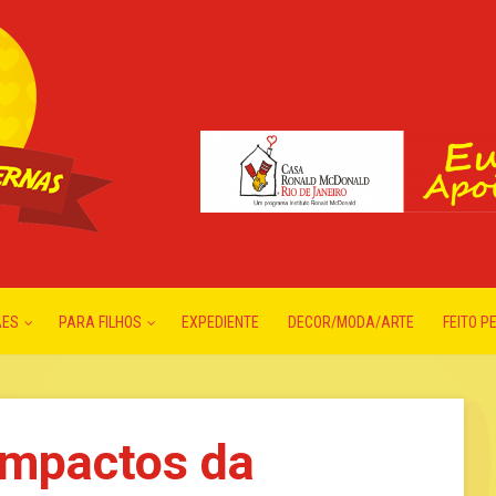
ÃES
PARA FILHOS
EXPEDIENTE
DECOR/MODA/ARTE
FEITO P
impactos da