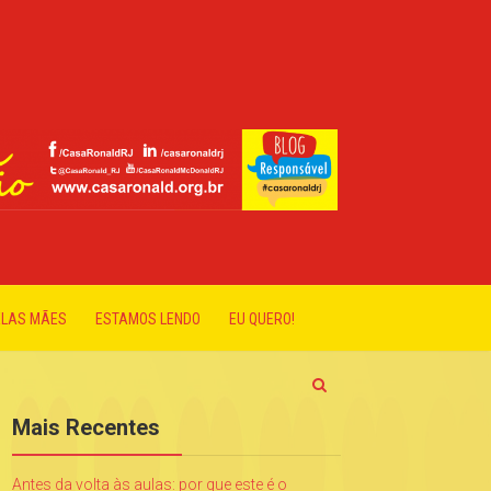
ELAS MÃES
ESTAMOS LENDO
EU QUERO!
Mais Recentes
Antes da volta às aulas: por que este é o