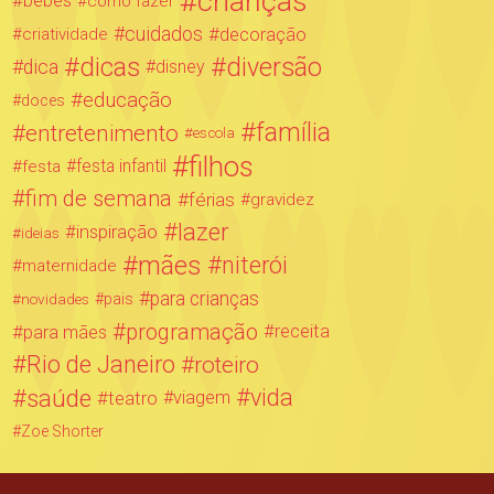
crianças
bebês
como fazer
cuidados
decoração
criatividade
dicas
diversão
dica
disney
educação
doces
família
entretenimento
escola
filhos
festa infantil
festa
fim de semana
férias
gravidez
lazer
inspiração
ideias
mães
niterói
maternidade
para crianças
novidades
pais
programação
para mães
receita
Rio de Janeiro
roteiro
saúde
vida
teatro
viagem
Zoe Shorter