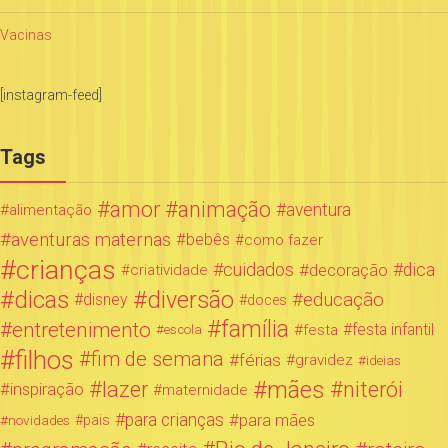
Vacinas
[instagram-feed]
Tags
amor
animação
aventura
alimentação
aventuras maternas
bebês
como fazer
crianças
cuidados
decoração
dica
criatividade
dicas
diversão
educação
disney
doces
família
entretenimento
festa infantil
festa
escola
filhos
fim de semana
férias
gravidez
ideias
mães
lazer
niterói
inspiração
maternidade
para crianças
para mães
novidades
pais