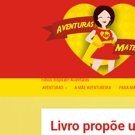
Filhos Inspiram Aventuras
AVENTURAS
A MÃE AVENTUREIRA
PARA M
Livro propõe 