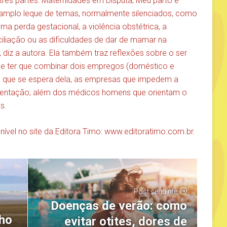
rês partes: Maternidades em Disputa; Meu parto é
m amplo leque de temas, normalmente silenciados, como
uma perda gestacional, a violência obstétrica, a
iliação ou as dificuldades de dar de mamar na
, diz a autora. Ela também traz reflexões sobre o ser
de ter que combinar dois empregos (doméstico e
ita que se espera dela, as empresas que impedem a
amentação; além dos médicos homens que orientam o
s.
ível no site da Editora Timo: www.editoratimo.com.br.
Post seguinte
Doenças de verão: como
ho
evitar otites, dores de