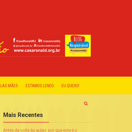
ELAS MÃES
ESTAMOS LENDO
EU QUERO!
Mais Recentes
Antes da volta às aulas: por que este é o