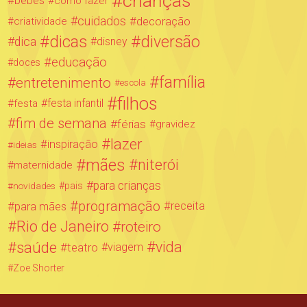
crianças
bebês
como fazer
cuidados
decoração
criatividade
dicas
diversão
dica
disney
educação
doces
família
entretenimento
escola
filhos
festa infantil
festa
fim de semana
férias
gravidez
lazer
inspiração
ideias
mães
niterói
maternidade
para crianças
novidades
pais
programação
para mães
receita
Rio de Janeiro
roteiro
saúde
vida
teatro
viagem
Zoe Shorter