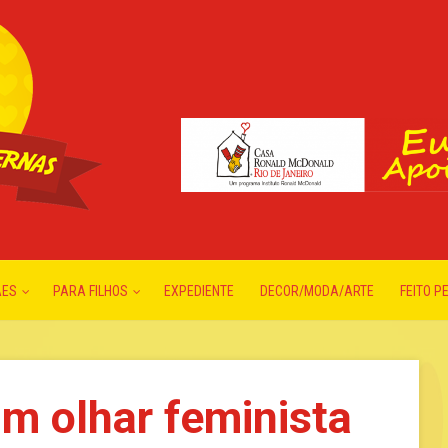
ÃES
PARA FILHOS
EXPEDIENTE
DECOR/MODA/ARTE
FEITO P
um olhar feminista