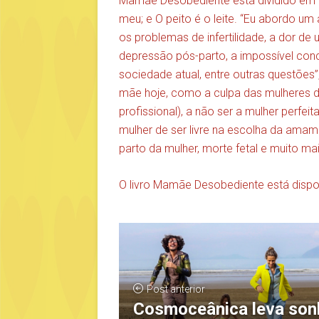
Mamãe Desobediente está dividido em t
meu; e O peito é o leite. “Eu abordo u
os problemas de infertilidade, a dor de 
depressão pós-parto, a impossível conc
sociedade atual, entre outras questões”
mãe hoje, como a culpa das mulheres 
profissional), a não ser a mulher perfe
mulher de ser livre na escolha da am
parto da mulher, morte fetal e muito mai
O livro Mamãe Desobediente está dispon
Post anterior
Cosmoceânica leva son