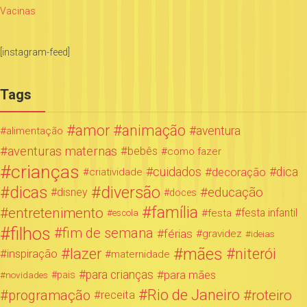
Vacinas
[instagram-feed]
Tags
amor
animação
aventura
alimentação
aventuras maternas
bebês
como fazer
crianças
cuidados
decoração
dica
criatividade
dicas
diversão
educação
disney
doces
família
entretenimento
festa infantil
festa
escola
filhos
fim de semana
férias
gravidez
ideias
mães
lazer
niterói
inspiração
maternidade
para crianças
para mães
novidades
pais
Rio de Janeiro
programação
roteiro
receita